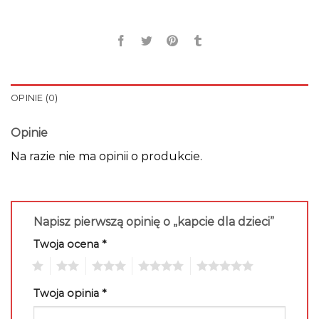
OPINIE (0)
Opinie
Na razie nie ma opinii o produkcie.
Napisz pierwszą opinię o „kapcie dla dzieci”
Twoja ocena
*
1
2
3
4
5
Twoja opinia
*