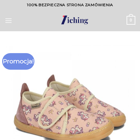
Skip
100% BEZPIECZNA STRONA ZAMÓWIENIA
to
content
0
Promocja!