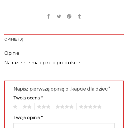
OPINIE (0)
Opinie
Na razie nie ma opinii o produkcie.
Napisz pierwszą opinię o „kapcie dla dzieci”
Twoja ocena
*
1
2
3
4
5
Twoja opinia
*