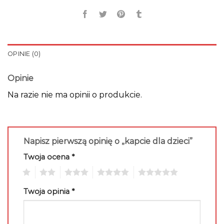
OPINIE (0)
Opinie
Na razie nie ma opinii o produkcie.
Napisz pierwszą opinię o „kapcie dla dzieci”
Twoja ocena
*
1
2
3
4
5
Twoja opinia
*