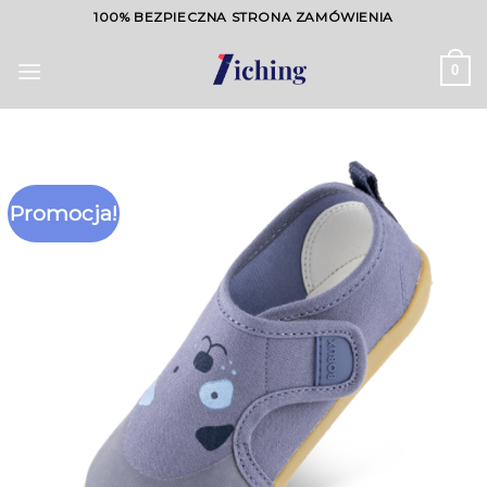
Skip
100% BEZPIECZNA STRONA ZAMÓWIENIA
to
content
0
Promocja!