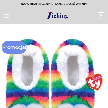
Skip
100% BEZPIECZNA STRONA ZAMÓWIENIA
to
content
0
Promocja!