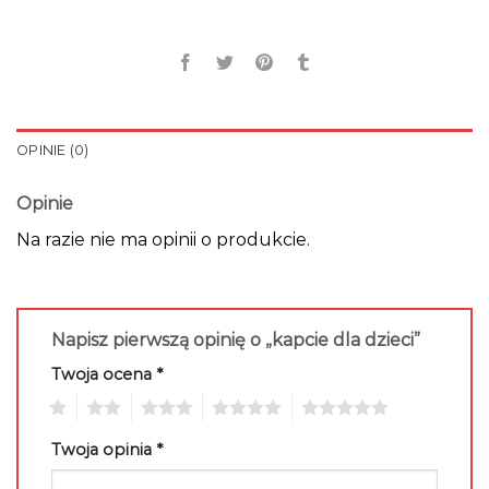
OPINIE (0)
Opinie
Na razie nie ma opinii o produkcie.
Napisz pierwszą opinię o „kapcie dla dzieci”
Twoja ocena
*
1
2
3
4
5
Twoja opinia
*