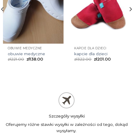
OBUWIE MEDYCZNE
KAPCIE DLA DZIECI
obuwie medyczne
kapcie dla dzieci
zł
221.00
zł
138.00
zł
322.00
zł
201.00
Szczegóły wysyłki
Oferujemy różne stawki wysyłki w zależności od tego, dokąd
wysyłamy.