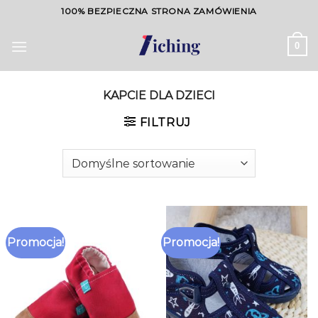
Skip
100% BEZPIECZNA STRONA ZAMÓWIENIA
to
content
0
KAPCIE DLA DZIECI
FILTRUJ
Promocja!
Promocja!