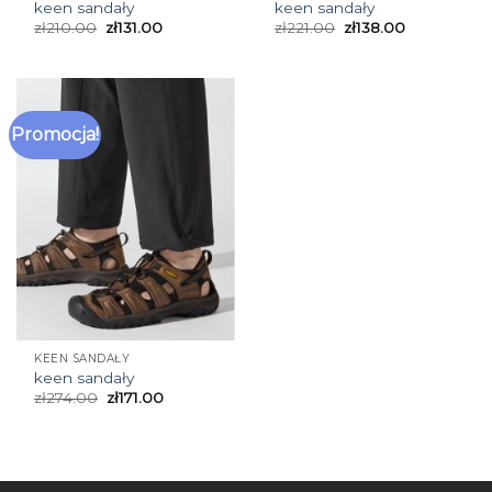
keen sandały
keen sandały
zł
210.00
zł
131.00
zł
221.00
zł
138.00
Promocja!
KEEN SANDAŁY
keen sandały
zł
274.00
zł
171.00