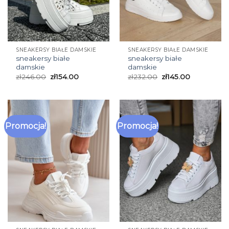
SNEAKERSY BIAŁE DAMSKIE
SNEAKERSY BIAŁE DAMSKIE
sneakersy białe
sneakersy białe
damskie
damskie
zł
246.00
zł
154.00
zł
232.00
zł
145.00
Promocja!
Promocja!