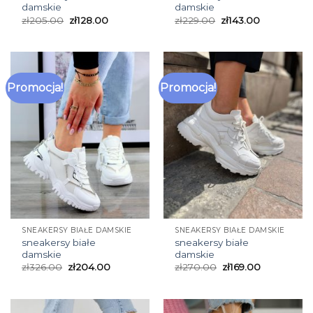
damskie
damskie
zł
205.00
zł
128.00
zł
229.00
zł
143.00
Promocja!
Promocja!
SNEAKERSY BIAŁE DAMSKIE
SNEAKERSY BIAŁE DAMSKIE
sneakersy białe
sneakersy białe
damskie
damskie
zł
326.00
zł
204.00
zł
270.00
zł
169.00