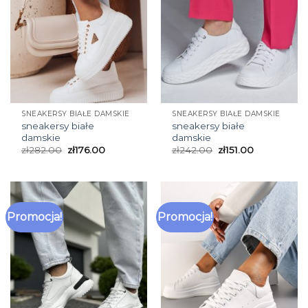
SNEAKERSY BIAŁE DAMSKIE
SNEAKERSY BIAŁE DAMSKIE
sneakersy białe
sneakersy białe
damskie
damskie
zł
282.00
zł
176.00
zł
242.00
zł
151.00
Promocja!
Promocja!