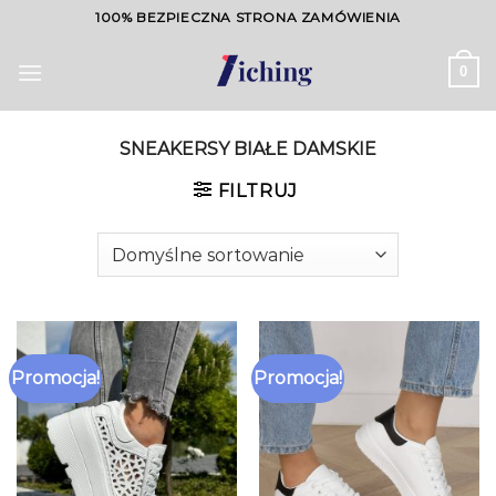
Skip
100% BEZPIECZNA STRONA ZAMÓWIENIA
to
content
0
SNEAKERSY BIAŁE DAMSKIE
FILTRUJ
Promocja!
Promocja!