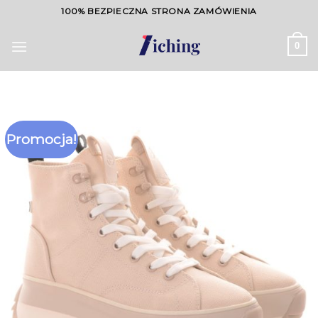
Skip
100% BEZPIECZNA STRONA ZAMÓWIENIA
to
content
0
Promocja!