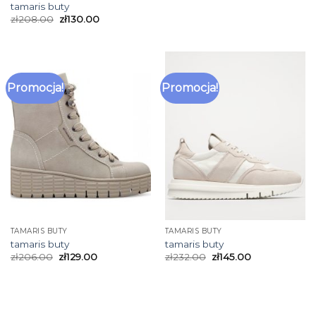
tamaris buty
zł
208.00
zł
130.00
Promocja!
Promocja!
TAMARIS BUTY
TAMARIS BUTY
tamaris buty
tamaris buty
zł
206.00
zł
129.00
zł
232.00
zł
145.00