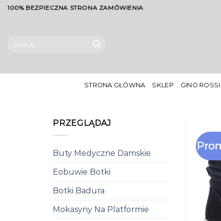
Skip
100% BEZPIECZNA STRONA ZAMÓWIENIA
to
content
Szukaj:
STRONA GŁÓWNA
SKLEP
GINO ROSSI
PRZEGLĄDAJ
Prom
Buty Medyczne Damskie
Eobuwie Botki
Botki Badura
Mokasyny Na Platformie