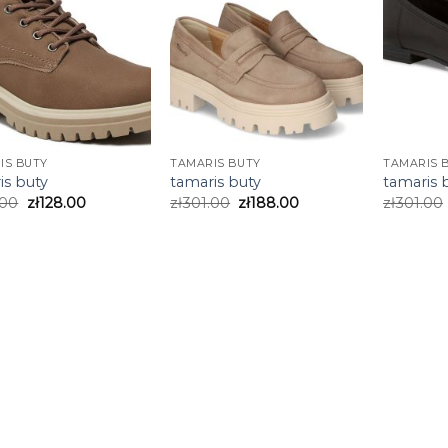
IS BUTY
TAMARIS BUTY
TAMARIS 
is buty
tamaris buty
tamaris 
.00
zł
128.00
zł
301.00
zł
188.00
zł
301.00