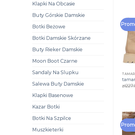
Klapki Na Obcasie
Buty Górskie Damskie
Promo
Botki Beżowe
Botki Damskie Skórzane
Buty Rieker Damskie
Moon Boot Czarne
Sandaly Na Slupku
TAMAR
tamar
Salewa Buty Damskie
zł
227
Klapki Basenowe
Kazar Botki
Botki Na Szpilce
Promo
Muszkieterki