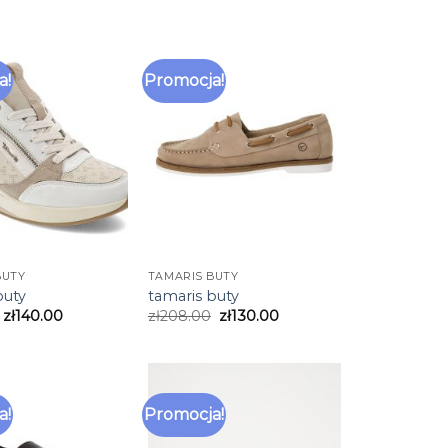
a!
Promocja!
BUTY
TAMARIS BUTY
buty
tamaris buty
zł
140.00
zł
208.00
zł
130.00
a!
Promocja!