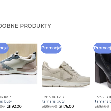
DOBNE PRODUKTY
cja!
Promocja!
Promocj
IS BUTY
TAMARIS BUTY
TAMARIS 
is buty
tamaris buty
tamaris 
.00
zł
192.00
zł
282.00
zł
176.00
zł
251.00