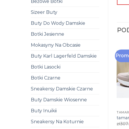
Beżowe Botki
Sizeer Buty
Buty Do Wody Damskie
PO
Botki Jesienne
Mokasyny Na Obcasie
Promo
Buty Karl Lagerfeld Damskie
Botki Lasocki
Botki Czarne
Sneakersy Damskie Czarne
Buty Damskie Wiosenne
Buty Inuikii
TAMAR
tamar
Sneakersy Na Koturnie
zł
307