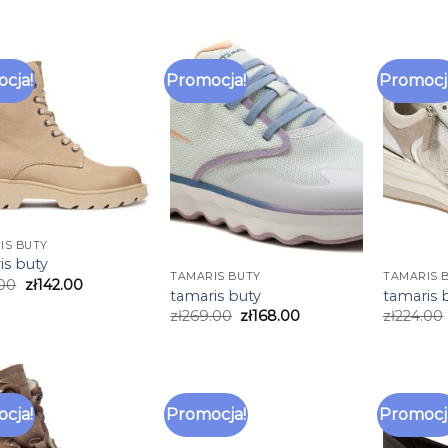
cja!
Promocja!
Promocj
IS BUTY
is buty
TAMARIS BUTY
TAMARIS 
.00
zł
142.00
tamaris buty
tamaris 
zł
269.00
zł
168.00
zł
224.00
cja!
Promocja!
Promocj