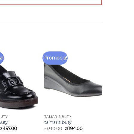
a!
Promocja!
BUTY
TAMARIS BUTY
buty
tamaris buty
zł
157.00
zł
310.00
zł
194.00