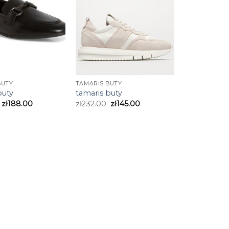
BUTY
TAMARIS BUTY
buty
tamaris buty
zł
188.00
zł
232.00
zł
145.00