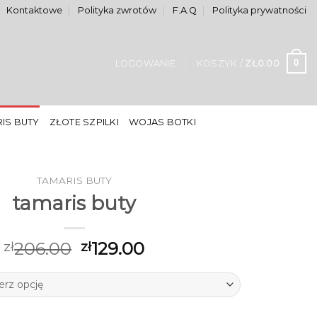
Kontaktowe
Polityka zwrotów
F.A.Q
Polityka prywatności
0
LOGOWANIE
KOSZYK /
ZŁ
0.00
IS BUTY
ZŁOTE SZPILKI
WOJAS BOTKI
TAMARIS BUTY
tamaris buty
206.00
129.00
zł
zł