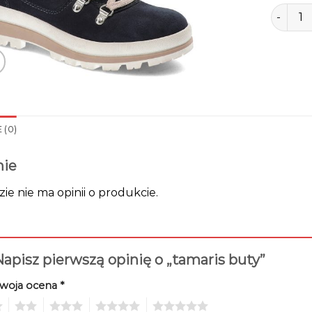
ilość ta
 (0)
nie
zie nie ma opinii o produkcie.
apisz pierwszą opinię o „tamaris buty”
woja ocena
*
2
3
4
5