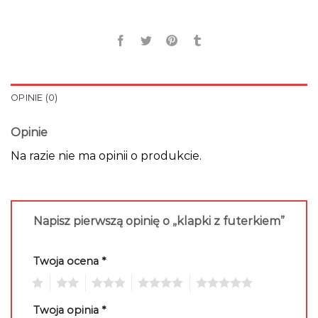
OPINIE (0)
Opinie
Na razie nie ma opinii o produkcie.
Napisz pierwszą opinię o „klapki z futerkiem”
Twoja ocena
*
1
2
3
4
5
Twoja opinia
*