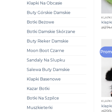
Klapki Na Obcasie
Buty Górskie Damskie
KLAPK
Botki Beżowe
klapk
zł
274
Botki Damskie Skórzane
Buty Rieker Damskie
Moon Boot Czarne
Promo
Sandaly Na Slupku
Salewa Buty Damskie
Klapki Basenowe
Kazar Botki
Botki Na Szpilce
KLAPK
klapk
Muszkieterki
zł
299