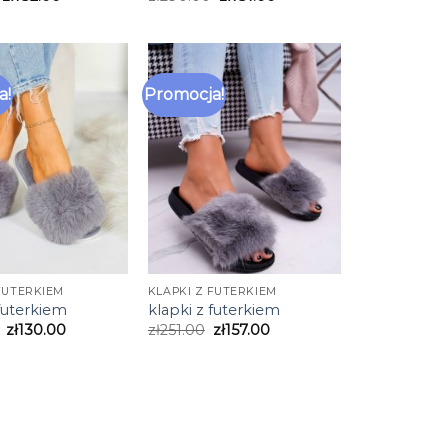
a!
Promocja!
FUTERKIEM
KLAPKI Z FUTERKIEM
 futerkiem
klapki z futerkiem
zł
130.00
zł
251.00
zł
157.00