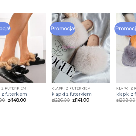
cja!
Promocja!
Promocj
I Z FUTERKIEM
KLAPKI Z FUTERKIEM
KLAPKI Z 
i z futerkiem
klapki z futerkiem
klapki z
.00
zł
148.00
zł
226.00
zł
141.00
zł
208.00