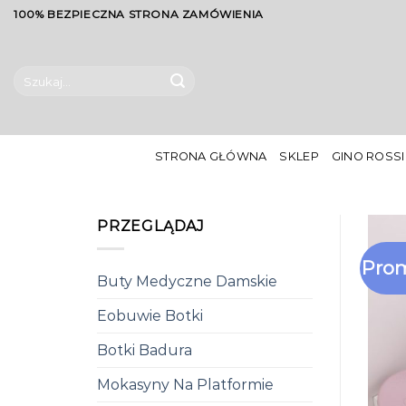
Skip
100% BEZPIECZNA STRONA ZAMÓWIENIA
to
content
Szukaj:
STRONA GŁÓWNA
SKLEP
GINO ROSSI
PRZEGLĄDAJ
Prom
Buty Medyczne Damskie
Eobuwie Botki
Botki Badura
Mokasyny Na Platformie