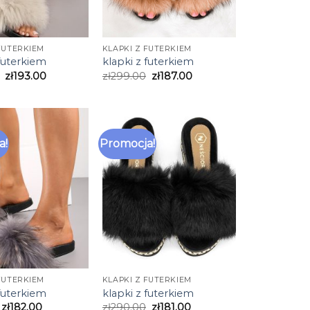
FUTERKIEM
KLAPKI Z FUTERKIEM
 futerkiem
klapki z futerkiem
zł
193.00
zł
299.00
zł
187.00
a!
Promocja!
FUTERKIEM
KLAPKI Z FUTERKIEM
 futerkiem
klapki z futerkiem
zł
182.00
zł
290.00
zł
181.00