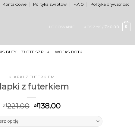
Kontaktowe
Polityka zwrotów
F.A.Q
Polityka prywatności
0
LOGOWANIE
KOSZYK /
ZŁ
0.00
IS BUTY
ZŁOTE SZPILKI
WOJAS BOTKI
KLAPKI Z FUTERKIEM
lapki z futerkiem
221.00
138.00
zł
zł