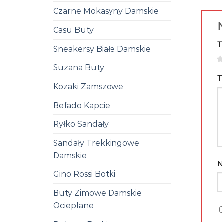
Czarne Mokasyny Damskie
N
Casu Buty
T
Sneakersy Białe Damskie
1
Suzana Buty
T
Kozaki Zamszowe
Befado Kapcie
Ryłko Sandały
Sandały Trekkingowe
Damskie
Gino Rossi Botki
Buty Zimowe Damskie
Ocieplane