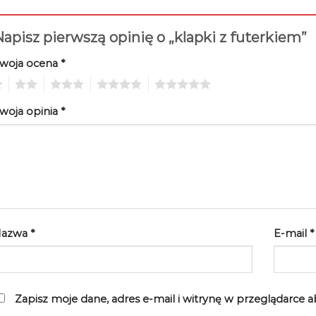
apisz pierwszą opinię o „klapki z futerkiem”
woja ocena
*
2
3
4
5
woja opinia
*
Nazwa
*
E-mail
*
Zapisz moje dane, adres e-mail i witrynę w przeglądarce 