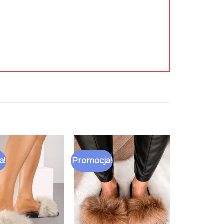
a!
Promocja!