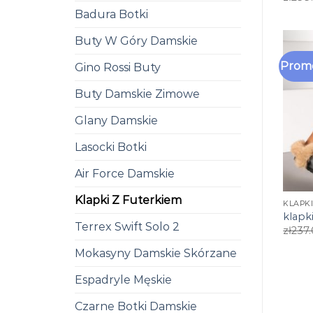
Badura Botki
Buty W Góry Damskie
Promo
Gino Rossi Buty
Buty Damskie Zimowe
Glany Damskie
Lasocki Botki
Air Force Damskie
Klapki Z Futerkiem
KLAPK
klapk
Terrex Swift Solo 2
zł
237
Mokasyny Damskie Skórzane
Espadryle Męskie
Czarne Botki Damskie