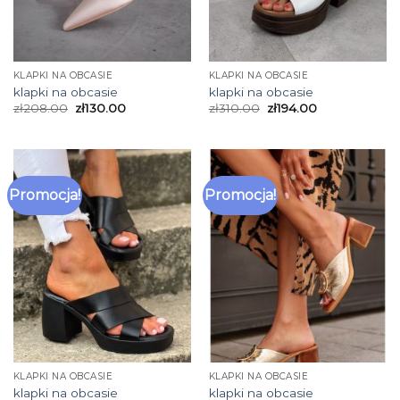
KLAPKI NA OBCASIE
KLAPKI NA OBCASIE
klapki na obcasie
klapki na obcasie
zł
208.00
zł
130.00
zł
310.00
zł
194.00
Promocja!
Promocja!
KLAPKI NA OBCASIE
KLAPKI NA OBCASIE
klapki na obcasie
klapki na obcasie