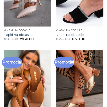
KLAPKI NA OBCASIE
KLAPKI NA OBCASIE
klapki na obcasie
klapki na obcasie
zł
208.00
zł
130.00
zł
272.00
zł
170.00
Promocja!
Promocja!