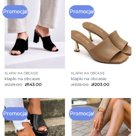
Promocja!
Promocja!
KLAPKI NA OBCASIE
KLAPKI NA OBCASIE
klapki na obcasie
klapki na obcasie
zł
229.00
zł
143.00
zł
325.00
zł
203.00
Promocja!
Promocja!