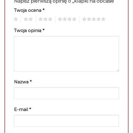
Napisz pierwszą opinię o „klapki na obcasie”
Twoja ocena
*
1
2
3
4
5
Twoja opinia
*
Nazwa
*
E-mail
*