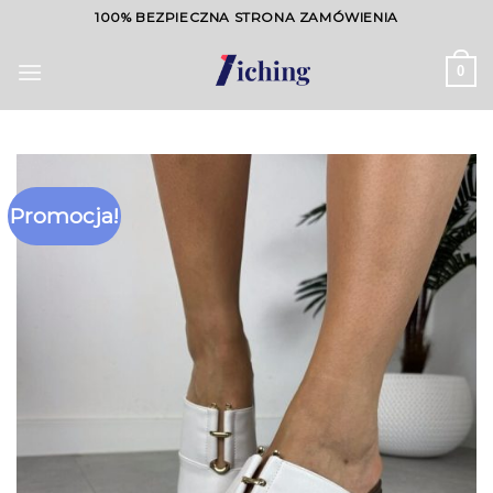
Skip
100% BEZPIECZNA STRONA ZAMÓWIENIA
to
content
0
Promocja!