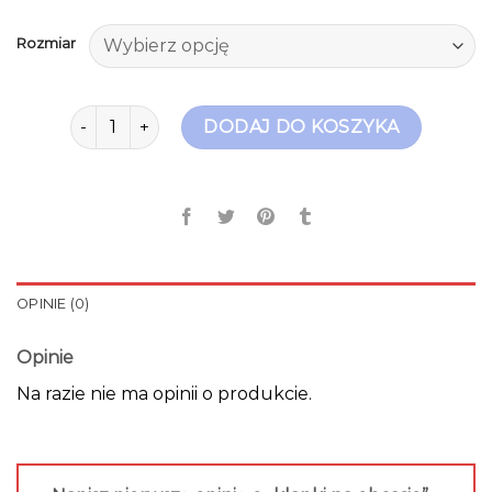
Rozmiar
ilość klapki na obcasie
DODAJ DO KOSZYKA
OPINIE (0)
Opinie
Na razie nie ma opinii o produkcie.