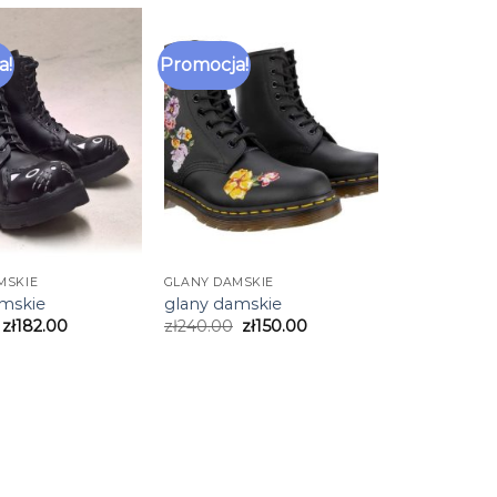
a!
Promocja!
MSKIE
GLANY DAMSKIE
amskie
glany damskie
zł
182.00
zł
240.00
zł
150.00