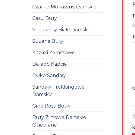
N
Czarne Mokasyny Damskie
T
Casu Buty
1
Sneakersy Białe Damskie
T
Suzana Buty
Kozaki Zamszowe
Befado Kapcie
Ryłko Sandały
Sandały Trekkingowe
Damskie
Gino Rossi Botki
Buty Zimowe Damskie
Ocieplane
k