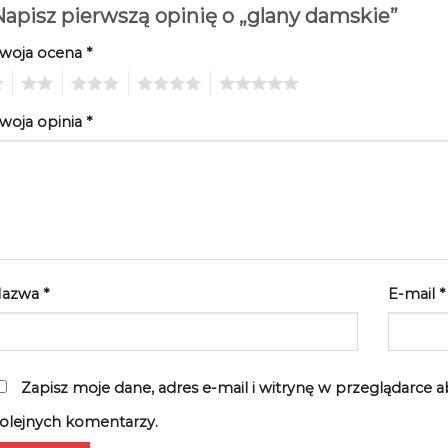
apisz pierwszą opinię o „glany damskie”
woja ocena
*
2
3
4
5
woja opinia
*
Nazwa
*
E-mail
*
Zapisz moje dane, adres e-mail i witrynę w przeglądarce 
olejnych komentarzy.