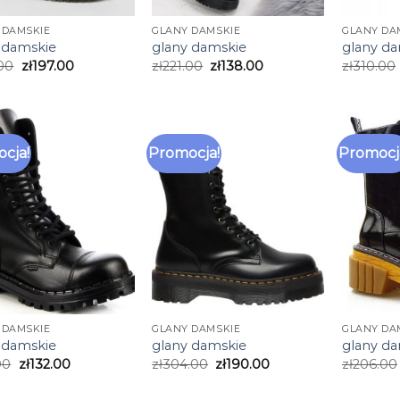
 DAMSKIE
GLANY DAMSKIE
GLANY DA
 damskie
glany damskie
glany d
00
zł
197.00
zł
221.00
zł
138.00
zł
310.00
cja!
Promocja!
Promocj
 DAMSKIE
GLANY DAMSKIE
GLANY DA
 damskie
glany damskie
glany d
00
zł
132.00
zł
304.00
zł
190.00
zł
206.00