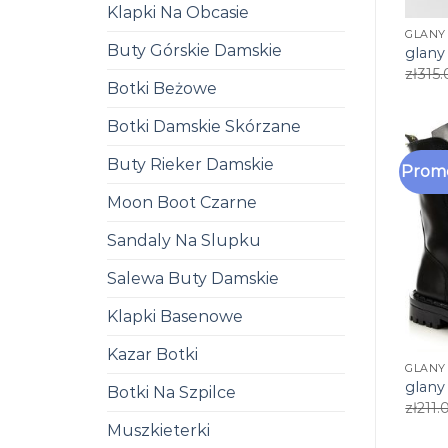
Klapki Na Obcasie
GLANY
Buty Górskie Damskie
glany
zł
315.
Botki Beżowe
Botki Damskie Skórzane
Buty Rieker Damskie
Promo
Moon Boot Czarne
Sandaly Na Slupku
Salewa Buty Damskie
Klapki Basenowe
Kazar Botki
GLANY
glany
Botki Na Szpilce
zł
211.
Muszkieterki