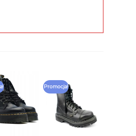
a!
Promocja!