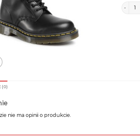
ilość gl
 (0)
nie
zie nie ma opinii o produkcie.