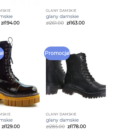
MSKIE
GLANY DAMSKIE
amskie
glany damskie
zł
194.00
zł
261.00
zł
163.00
a!
Promocja!
MSKIE
GLANY DAMSKIE
amskie
glany damskie
zł
129.00
zł
285.00
zł
178.00