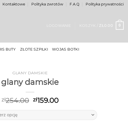
Kontaktowe
Polityka zwrotów
F.A.Q
Polityka prywatności
0
LOGOWANIE
KOSZYK /
ZŁ
0.00
IS BUTY
ZŁOTE SZPILKI
WOJAS BOTKI
GLANY DAMSKIE
glany damskie
254.00
159.00
zł
zł