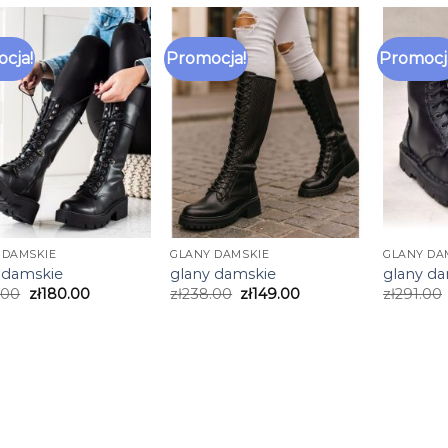
cja!
Promocja!
Promocj
 DAMSKIE
GLANY DAMSKIE
GLANY DA
 damskie
glany damskie
glany d
.00
zł
180.00
zł
238.00
zł
149.00
zł
291.00