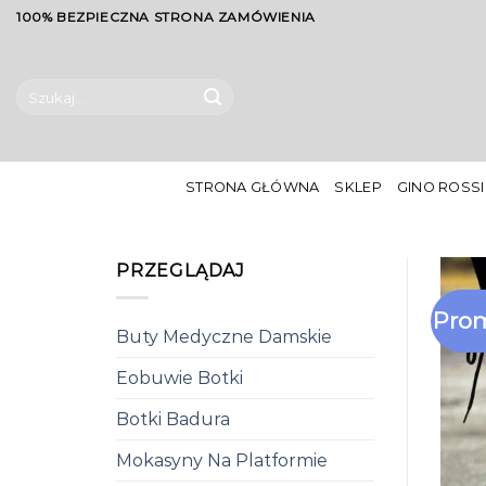
Skip
100% BEZPIECZNA STRONA ZAMÓWIENIA
to
content
Szukaj:
STRONA GŁÓWNA
SKLEP
GINO ROSSI
PRZEGLĄDAJ
Prom
Buty Medyczne Damskie
Eobuwie Botki
Botki Badura
Mokasyny Na Platformie