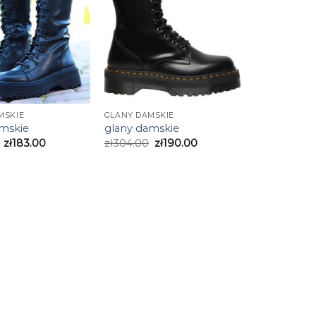
MSKIE
GLANY DAMSKIE
amskie
glany damskie
zł
183.00
zł
304.00
zł
190.00