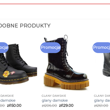
DOBNE PRODUKTY
cja!
Promocja!
Promocj
 DAMSKIE
GLANY DAMSKIE
GLANY DA
 damskie
glany damskie
glany d
.00
zł
150.00
zł
206.00
zł
129.00
zł
261.00