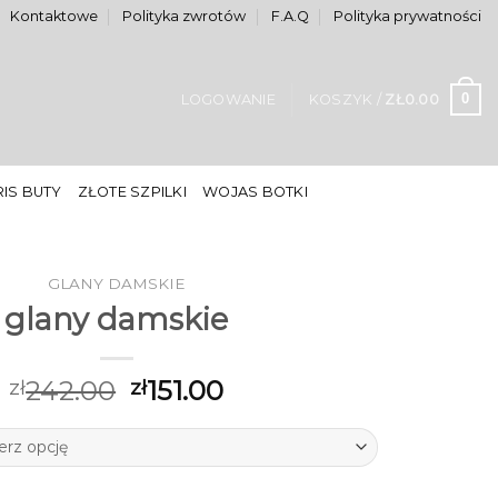
Kontaktowe
Polityka zwrotów
F.A.Q
Polityka prywatności
0
LOGOWANIE
KOSZYK /
ZŁ
0.00
IS BUTY
ZŁOTE SZPILKI
WOJAS BOTKI
GLANY DAMSKIE
glany damskie
242.00
151.00
zł
zł