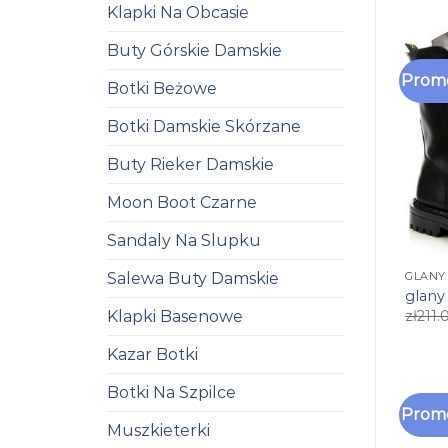
Klapki Na Obcasie
Buty Górskie Damskie
Promo
Botki Beżowe
Botki Damskie Skórzane
Buty Rieker Damskie
Moon Boot Czarne
Sandaly Na Slupku
Salewa Buty Damskie
GLANY
glany
Klapki Basenowe
zł
211.
Kazar Botki
Botki Na Szpilce
Promo
Muszkieterki