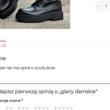
ilość gl
 (0)
nie
zie nie ma opinii o produkcie.
apisz pierwszą opinię o „glany damskie”
woja ocena
*
2
3
4
5