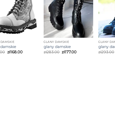
 DAMSKIE
GLANY DAMSKIE
GLANY DA
 damskie
glany damskie
glany d
.00
zł
168.00
zł
283.00
zł
177.00
zł
293.00