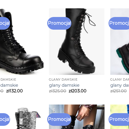
cja!
Promocja!
Promocj
 DAMSKIE
GLANY DAMSKIE
GLANY DA
 damskie
glany damskie
glany d
00
zł
132.00
zł
325.00
zł
203.00
zł
251.00
cja!
Promocja!
Promocj