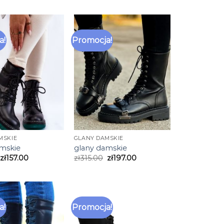
a!
Promocja!
MSKIE
GLANY DAMSKIE
amskie
glany damskie
zł
157.00
zł
315.00
zł
197.00
a!
Promocja!