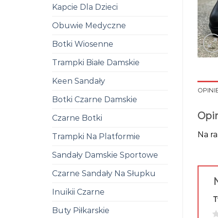
Kapcie Dla Dzieci
Obuwie Medyczne
Botki Wiosenne
Trampki Białe Damskie
Keen Sandały
OPINIE
Botki Czarne Damskie
Opi
Czarne Botki
Na ra
Trampki Na Platformie
Sandały Damskie Sportowe
Czarne Sandały Na Słupku
N
Inuikii Czarne
T
Buty Piłkarskie
1