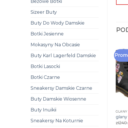
Beżowe Botki
Sizeer Buty
Buty Do Wody Damskie
PO
Botki Jesienne
Mokasyny Na Obcasie
Promo
Buty Karl Lagerfeld Damskie
Botki Lasocki
Botki Czarne
Sneakersy Damskie Czarne
Buty Damskie Wiosenne
Buty Inuikii
GLANY
glany
Sneakersy Na Koturnie
zł
240