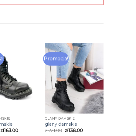
a!
Promocja!
MSKIE
GLANY DAMSKIE
amskie
glany damskie
zł
163.00
zł
221.00
zł
138.00