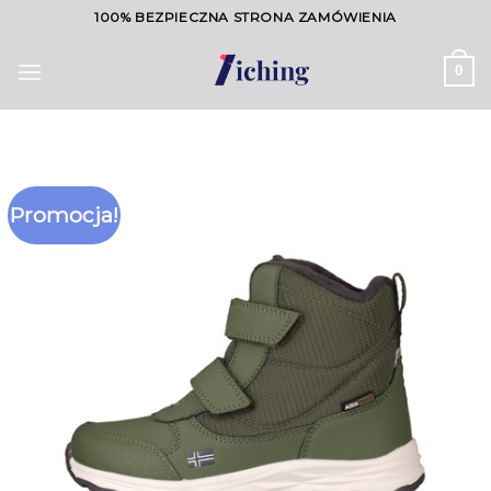
Skip
100% BEZPIECZNA STRONA ZAMÓWIENIA
to
content
0
Promocja!