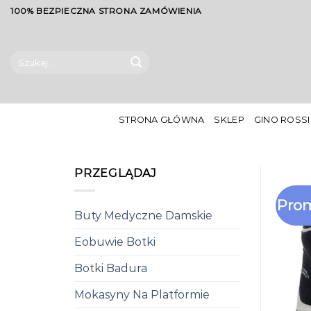
Skip
100% BEZPIECZNA STRONA ZAMÓWIENIA
to
content
Szukaj:
STRONA GŁÓWNA
SKLEP
GINO ROSSI
PRZEGLĄDAJ
Prom
Buty Medyczne Damskie
Eobuwie Botki
Botki Badura
Mokasyny Na Platformie