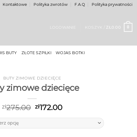
Kontaktowe
Polityka zwrotów
F.A.Q
Polityka prywatności
0
LOGOWANIE
KOSZYK /
ZŁ
0.00
IS BUTY
ZŁOTE SZPILKI
WOJAS BOTKI
BUTY ZIMOWE DZIECIĘCE
y zimowe dziecięce
275.00
172.00
zł
zł