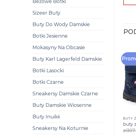
Beżowe Botki
Sizeer Buty
Buty Do Wody Damskie
PO
Botki Jesienne
Mokasyny Na Obcasie
Promo
Buty Karl Lagerfeld Damskie
Botki Lasocki
Botki Czarne
Sneakersy Damskie Czarne
Buty Damskie Wiosenne
Buty Inuikii
BUTY 
buty 
Sneakersy Na Koturnie
zł
307