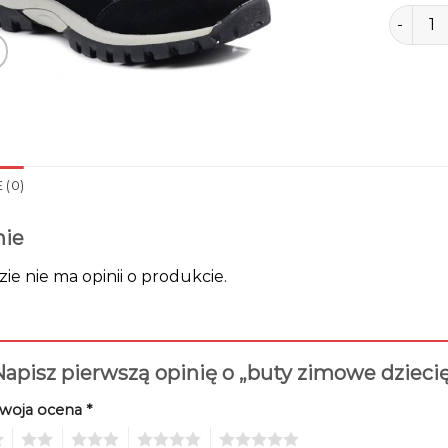
ilość bu
 (0)
nie
zie nie ma opinii o produkcie.
apisz pierwszą opinię o „buty zimowe dzieci
woja ocena
*
2
3
4
5