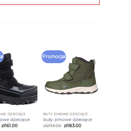
a!
Promocja!
OWE DZIECIĘCE
BUTY ZIMOWE DZIECIĘCE
owe dziecięce
buty zimowe dziecięce
zł
161.00
zł
293.00
zł
183.00