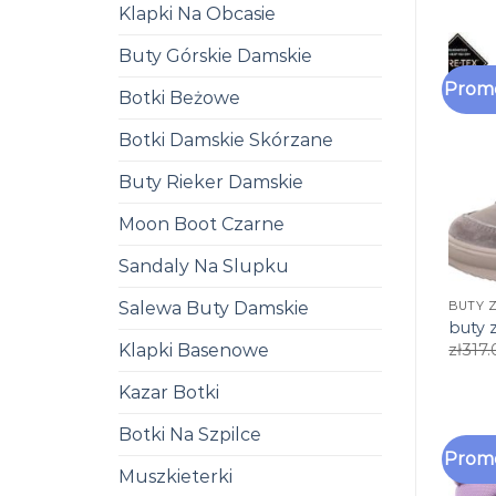
Klapki Na Obcasie
Buty Górskie Damskie
Promo
Botki Beżowe
Botki Damskie Skórzane
Buty Rieker Damskie
Moon Boot Czarne
Sandaly Na Slupku
Salewa Buty Damskie
BUTY 
buty 
Klapki Basenowe
zł
317.
Kazar Botki
Botki Na Szpilce
Promo
Muszkieterki