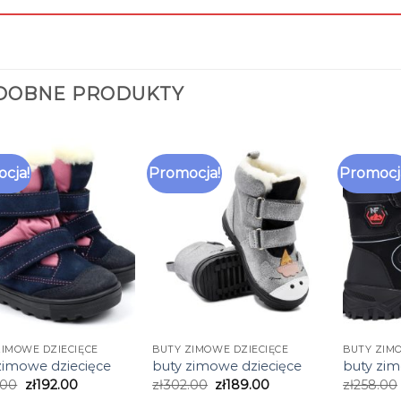
DOBNE PRODUKTY
cja!
Promocja!
Promocj
ZIMOWE DZIECIĘCE
BUTY ZIMOWE DZIECIĘCE
BUTY ZIM
zimowe dziecięce
buty zimowe dziecięce
buty zim
.00
zł
192.00
zł
302.00
zł
189.00
zł
258.00