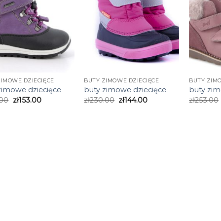
ZIMOWE DZIECIĘCE
BUTY ZIMOWE DZIECIĘCE
BUTY ZIM
zimowe dziecięce
buty zimowe dziecięce
buty zim
.00
zł
153.00
zł
230.00
zł
144.00
zł
253.00