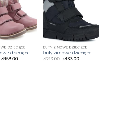
OWE DZIECIĘCE
BUTY ZIMOWE DZIECIĘCE
owe dziecięce
buty zimowe dziecięce
zł
158.00
zł
213.00
zł
133.00