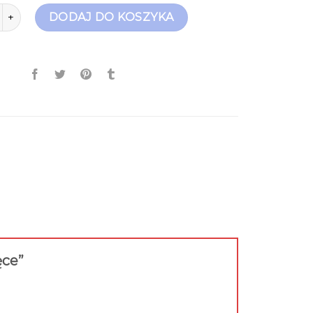
ty zimowe dziecięce
DODAJ DO KOSZYKA
ęce”