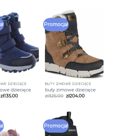
a!
Promocja!
OWE DZIECIĘCE
BUTY ZIMOWE DZIECIĘCE
owe dziecięce
buty zimowe dziecięce
zł
135.00
zł
326.00
zł
204.00
a!
Promocja!