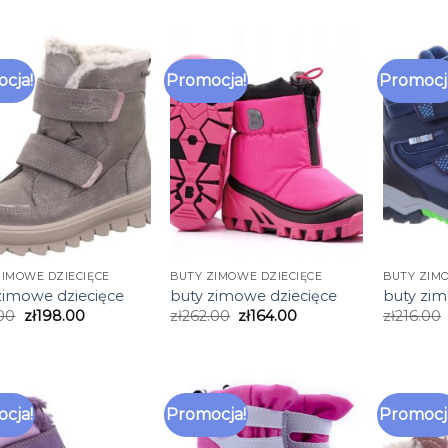
cja!
Promocja!
Promocj
ZIMOWE DZIECIĘCE
BUTY ZIMOWE DZIECIĘCE
BUTY ZIM
zimowe dziecięce
buty zimowe dziecięce
buty zim
00
zł
198.00
zł
262.00
zł
164.00
zł
216.00
cja!
Promocja!
Promocj