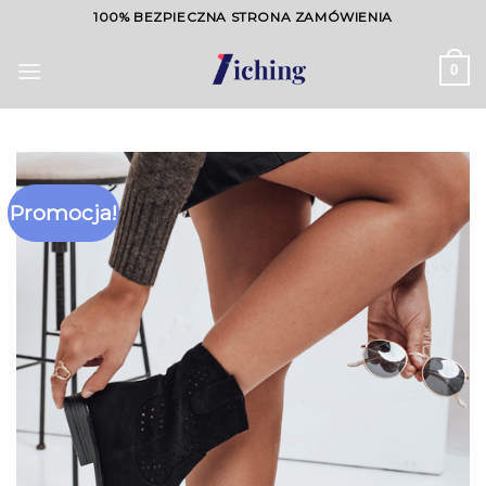
Skip
100% BEZPIECZNA STRONA ZAMÓWIENIA
to
content
0
Promocja!