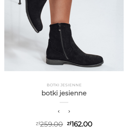
BOTKI JESIENNE
botki jesienne
259.00
162.00
zł
zł