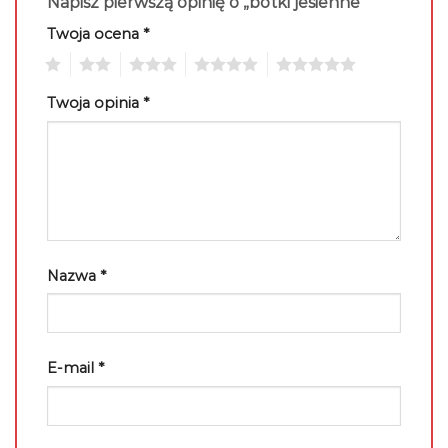
Napisz pierwszą opinię o „botki jesienne”
Twoja ocena
*
1
2
3
4
5
Twoja opinia
*
Nazwa
*
E-mail
*