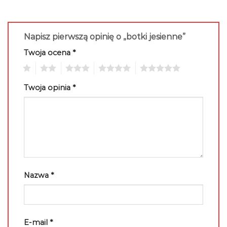
Napisz pierwszą opinię o „botki jesienne”
Twoja ocena
*
1
2
3
4
5
Twoja opinia
*
Nazwa
*
E-mail
*