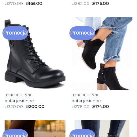
zł
270.00
zł
169.00
zł
282.00
zł
176.00
Promocja!
Promocja!
BOTKI JESIENNE
BOTKI JESIENNE
botki jesienne
botki jesienne
zł
320.00
zł
200.00
zł
278.00
zł
174.00
Promocja!
Promocja!