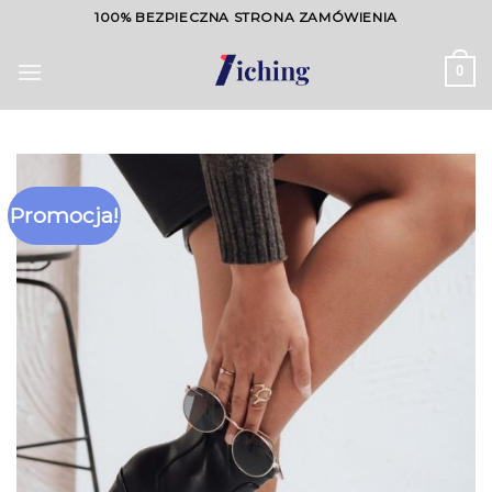
Skip
100% BEZPIECZNA STRONA ZAMÓWIENIA
to
content
0
Promocja!