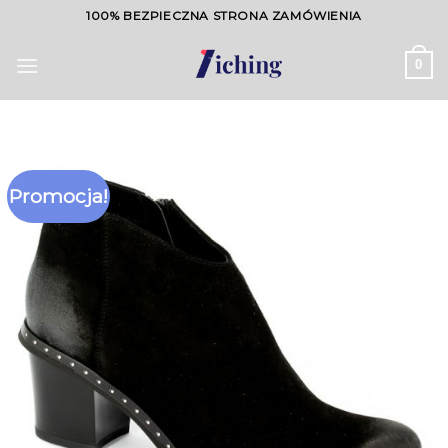
Skip
100% BEZPIECZNA STRONA ZAMÓWIENIA
to
content
0
Promocja!