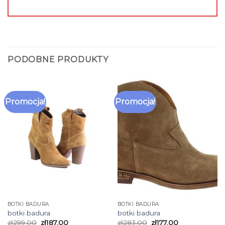
PODOBNE PRODUKTY
Promocja!
Promocja!
BOTKI BADURA
BOTKI BADURA
botki badura
botki badura
zł
299.00
zł
187.00
zł
283.00
zł
177.00