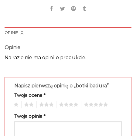
OPINIE (0)
Opinie
Na razie nie ma opinii o produkcie.
Napisz pierwszą opinię o „botki badura”
Twoja ocena
*
1
2
3
4
5
Twoja opinia
*