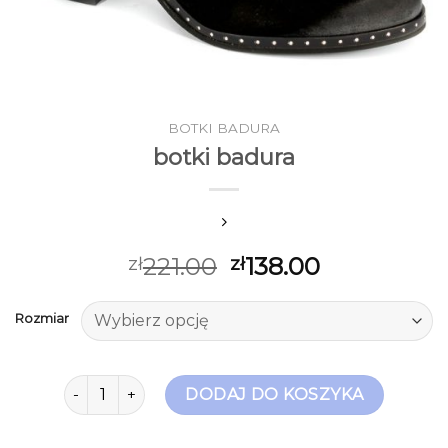
BOTKI BADURA
botki badura
221.00
138.00
zł
zł
Rozmiar
ilość botki badura
DODAJ DO KOSZYKA