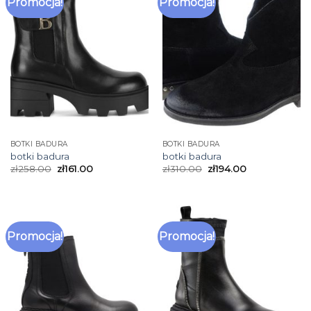
Promocja!
Promocja!
BOTKI BADURA
BOTKI BADURA
botki badura
botki badura
zł
258.00
zł
161.00
zł
310.00
zł
194.00
Promocja!
Promocja!