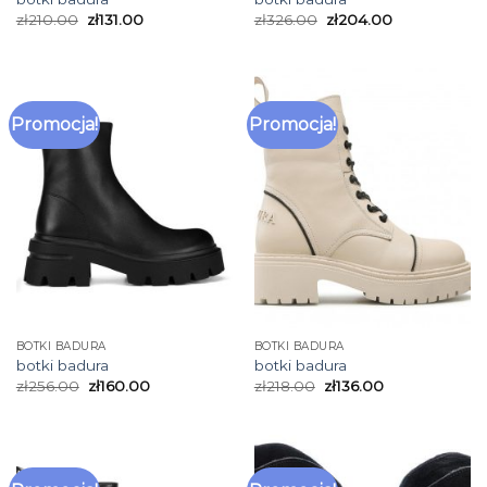
zł
210.00
zł
131.00
zł
326.00
zł
204.00
Promocja!
Promocja!
BOTKI BADURA
BOTKI BADURA
botki badura
botki badura
zł
256.00
zł
160.00
zł
218.00
zł
136.00