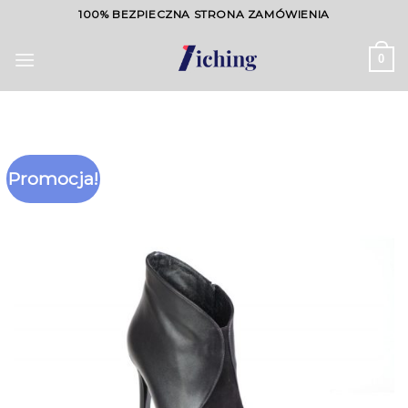
Skip
100% BEZPIECZNA STRONA ZAMÓWIENIA
to
content
0
Promocja!