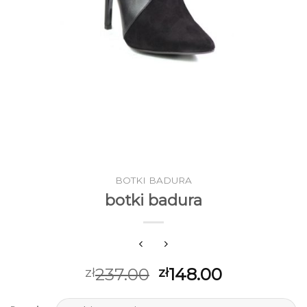
BOTKI BADURA
botki badura
237.00
148.00
zł
zł