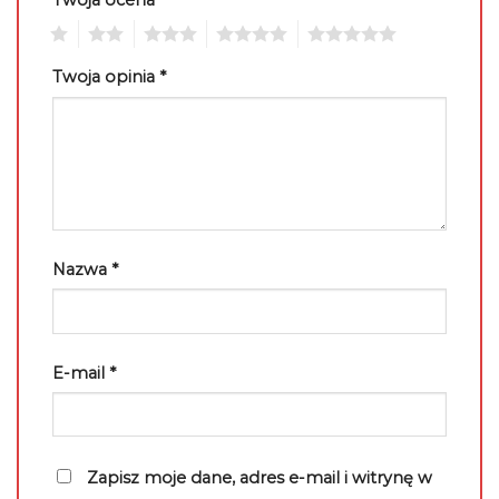
Twoja ocena
*
1
2
3
4
5
Twoja opinia
*
Nazwa
*
E-mail
*
Zapisz moje dane, adres e-mail i witrynę w