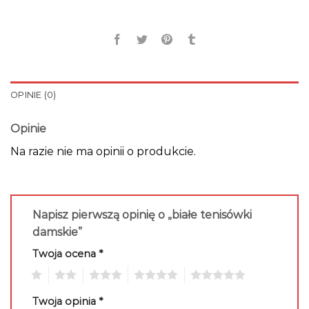
OPINIE (0)
Opinie
Na razie nie ma opinii o produkcie.
Napisz pierwszą opinię o „białe tenisówki
damskie”
Twoja ocena
*
1
2
3
4
5
Twoja opinia
*