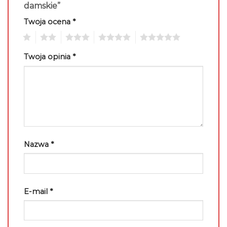
damskie”
Twoja ocena
*
1
2
3
4
5
Twoja opinia
*
Nazwa
*
E-mail
*