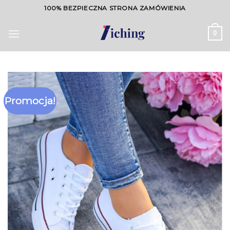
Skip
100% BEZPIECZNA STRONA ZAMÓWIENIA
to
content
0
Promocja!