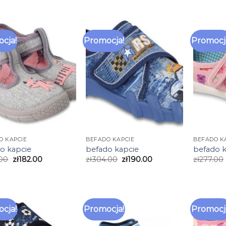
cja!
Promocja!
Promocj
O KAPCIE
BEFADO KAPCIE
BEFADO K
o kapcie
befado kapcie
befado k
.00
zł
182.00
zł
304.00
zł
190.00
zł
277.00
cja!
Promocja!
Promocj