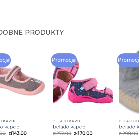
DOBNE PRODUKTY
cja!
Promocja!
Promocj
O KAPCIE
BEFADO KAPCIE
BEFADO K
o kapcie
befado kapcie
befado k
.00
zł
143.00
zł
272.00
zł
170.00
zł
208.00