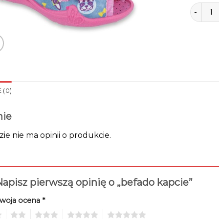
ilość be
 (0)
nie
zie nie ma opinii o produkcie.
apisz pierwszą opinię o „befado kapcie”
woja ocena
*
2
3
4
5