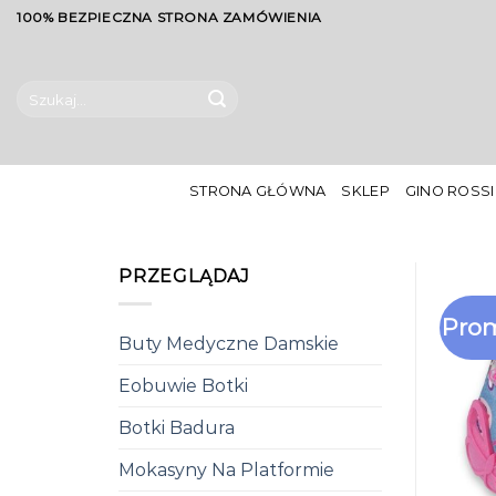
Skip
100% BEZPIECZNA STRONA ZAMÓWIENIA
to
content
Szukaj:
STRONA GŁÓWNA
SKLEP
GINO ROSSI
PRZEGLĄDAJ
Prom
Buty Medyczne Damskie
Eobuwie Botki
Botki Badura
Mokasyny Na Platformie