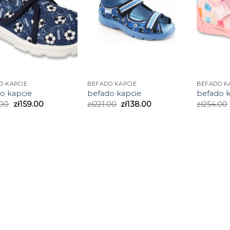
O KAPCIE
BEFADO KAPCIE
BEFADO K
o kapcie
befado kapcie
befado k
.00
zł
159.00
zł
221.00
zł
138.00
zł
254.00