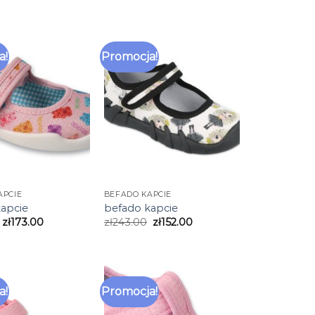
a!
Promocja!
APCIE
BEFADO KAPCIE
apcie
befado kapcie
zł
173.00
zł
243.00
zł
152.00
a!
Promocja!