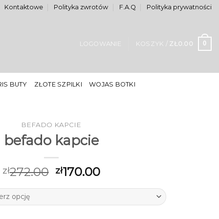
Kontaktowe
Polityka zwrotów
F.A.Q
Polityka prywatności
0
LOGOWANIE
KOSZYK /
ZŁ
0.00
IS BUTY
ZŁOTE SZPILKI
WOJAS BOTKI
BEFADO KAPCIE
befado kapcie
272.00
170.00
zł
zł