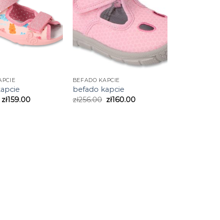
APCIE
BEFADO KAPCIE
apcie
befado kapcie
zł
159.00
zł
256.00
zł
160.00