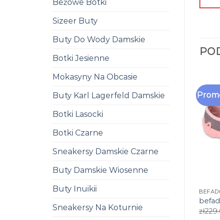
Beżowe Botki
Sizeer Buty
Buty Do Wody Damskie
PO
Botki Jesienne
Mokasyny Na Obcasie
Promo
Buty Karl Lagerfeld Damskie
Botki Lasocki
Botki Czarne
Sneakersy Damskie Czarne
Buty Damskie Wiosenne
Buty Inuikii
BEFAD
befad
Sneakersy Na Koturnie
zł
229