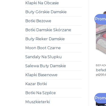
Klapki Na Obcasie
Buty Górskie Damskie
Promo
Botki Beżowe
Botki Damskie Skórzane
Buty Rieker Damskie
Moon Boot Czarne
Sandaly Na Slupku
Salewa Buty Damskie
BEFAD
befad
Klapki Basenowe
zł
291
Kazar Botki
Botki Na Szpilce
Promo
Muszkieterki