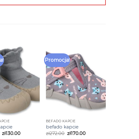
a!
Promocja!
APCIE
BEFADO KAPCIE
apcie
befado kapcie
zł
130.00
zł
272.00
zł
170.00