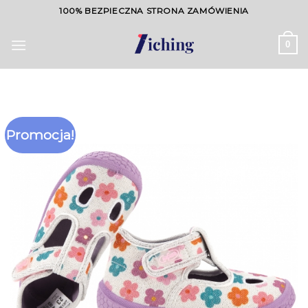
Skip
100% BEZPIECZNA STRONA ZAMÓWIENIA
to
content
0
Promocja!