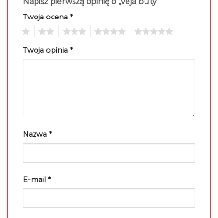
Napisz pierwszą opinię o „veja buty”
Twoja ocena
*
1
2
3
4
5
Twoja opinia
*
Nazwa
*
E-mail
*