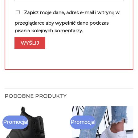
Zapisz moje dane, adres e-mail i witrynę w
przeglądarce aby wypełnić dane podczas
pisania kolejnych komentarzy.
PODOBNE PRODUKTY
Promocja!
Promocja!