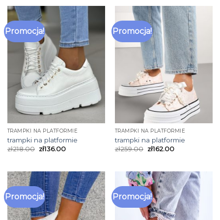
Promocja!
Promocja!
TRAMPKI NA PLATFORMIE
TRAMPKI NA PLATFORMIE
trampki na platformie
trampki na platformie
zł
218.00
zł
136.00
zł
259.00
zł
162.00
Promocja!
Promocja!