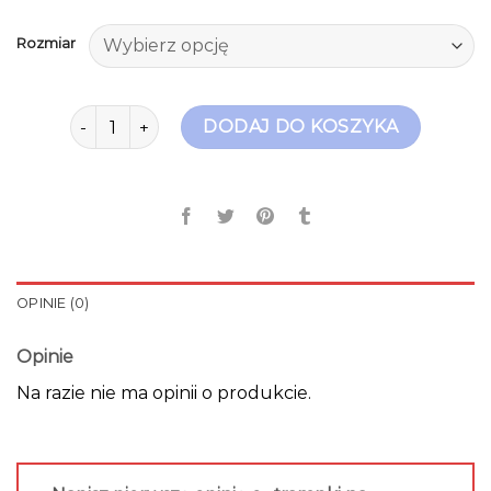
Rozmiar
ilość trampki na platformie
DODAJ DO KOSZYKA
OPINIE (0)
Opinie
Na razie nie ma opinii o produkcie.