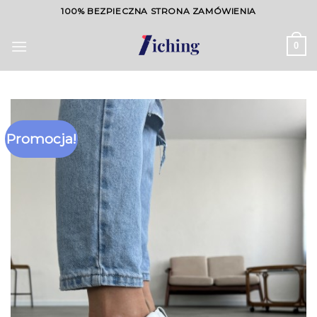
Skip
100% BEZPIECZNA STRONA ZAMÓWIENIA
to
content
0
Promocja!