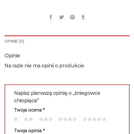
OPINIE (0)
Opinie
Na razie nie ma opinii o produkcie.
Napisz pierwszą opinię o „śniegowce
chłopięce”
Twoja ocena
*
1
2
3
4
5
Twoja opinia
*