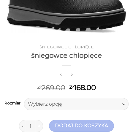
ŚNIEGOWCE CHŁOPIĘCE
śniegowce chłopięce
269.00
168.00
zł
zł
Rozmiar
ilość śniegowce chłopięce
DODAJ DO KOSZYKA