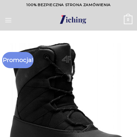
Skip
100% BEZPIECZNA STRONA ZAMÓWIENIA
to
content
0
Promocja!