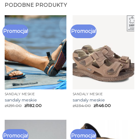
PODOBNE PRODUKTY
Promocja!
Promocja!
SANDALY MESKIE
SANDALY MESKIE
sandaly meskie
sandaly meskie
zł
291.00
zł
182.00
zł
234.00
zł
146.00
Promocja!
Promocja!