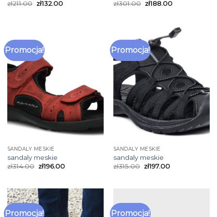
zł
211.00
zł
132.00
zł
301.00
zł
188.00
Promocja!
Promocja!
SANDALY MESKIE
SANDALY MESKIE
sandaly meskie
sandaly meskie
zł
314.00
zł
196.00
zł
315.00
zł
197.00
Promocja!
Promocja!