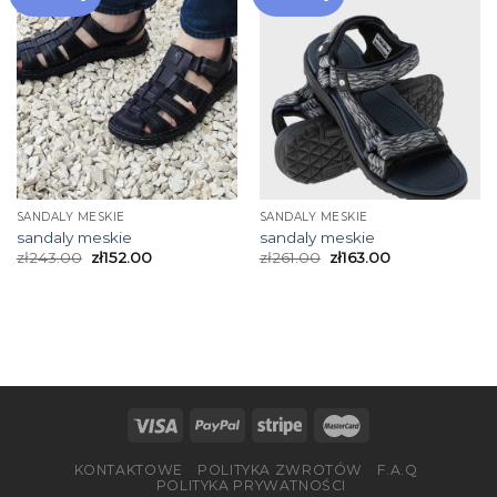
SANDALY MESKIE
SANDALY MESKIE
sandaly meskie
sandaly meskie
zł
243.00
zł
152.00
zł
261.00
zł
163.00
KONTAKTOWE
POLITYKA ZWROTÓW
F.A.Q
POLITYKA PRYWATNOŚCI