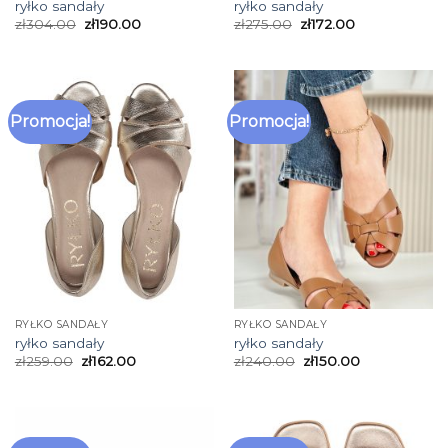
ryłko sandały
ryłko sandały
zł
304.00
zł
190.00
zł
275.00
zł
172.00
Promocja!
Promocja!
RYŁKO SANDAŁY
RYŁKO SANDAŁY
ryłko sandały
ryłko sandały
zł
259.00
zł
162.00
zł
240.00
zł
150.00