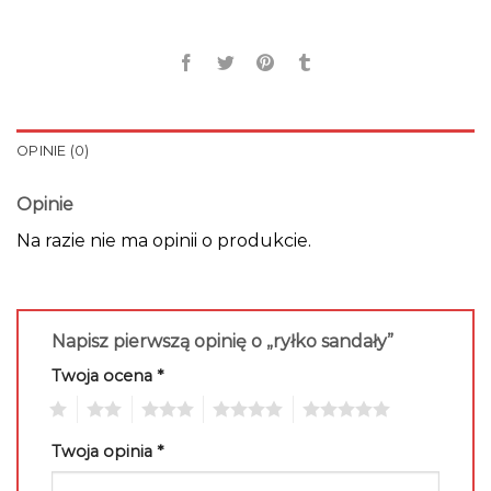
OPINIE (0)
Opinie
Na razie nie ma opinii o produkcie.
Napisz pierwszą opinię o „ryłko sandały”
Twoja ocena
*
1
2
3
4
5
Twoja opinia
*