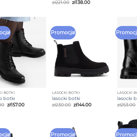
zł
221.00
zł
138.00
cja!
Promocja!
Promocj
I BOTKI
LASOCKI BOTKI
LASOCKI B
i botki
lasocki botki
lasocki b
00
zł
157.00
zł
230.00
zł
144.00
zł
253.00
cja!
Promocja!
Promocj