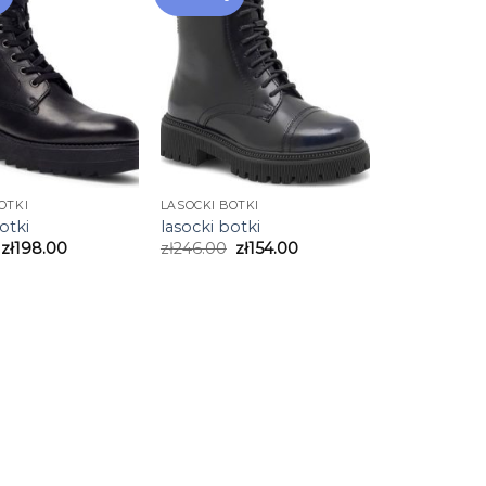
OTKI
LASOCKI BOTKI
otki
lasocki botki
zł
198.00
zł
246.00
zł
154.00