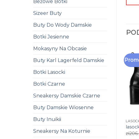
Beżowe Botki
Sizeer Buty
Buty Do Wody Damskie
PO
Botki Jesienne
Mokasyny Na Obcasie
Promo
Buty Karl Lagerfeld Damskie
Botki Lasocki
Botki Czarne
Sneakersy Damskie Czarne
Buty Damskie Wiosenne
Buty Inuikii
LASOCK
lasock
Sneakersy Na Koturnie
zł
206