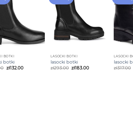
I BOTKI
LASOCKI BOTKI
LASOCKI B
i botki
lasocki botki
lasocki b
00
zł
132.00
zł
293.00
zł
183.00
zł
317.00