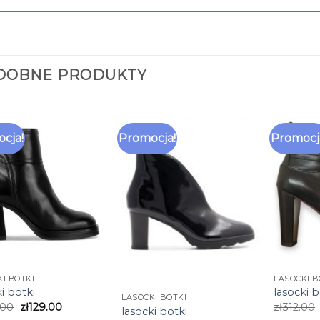
DOBNE PRODUKTY
cja!
Promocja!
Promocj
I BOTKI
LASOCKI B
i botki
lasocki b
LASOCKI BOTKI
.00
zł
129.00
zł
312.00
lasocki botki