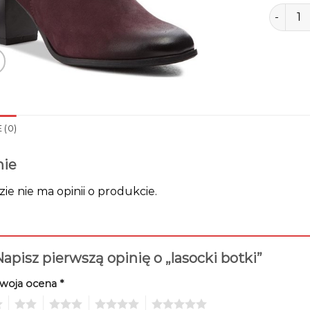
ilość la
 (0)
nie
zie nie ma opinii o produkcie.
apisz pierwszą opinię o „lasocki botki”
woja ocena
*
2
3
4
5