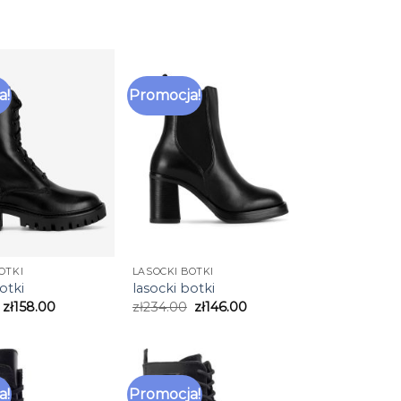
a!
Promocja!
OTKI
LASOCKI BOTKI
otki
lasocki botki
zł
158.00
zł
234.00
zł
146.00
a!
Promocja!