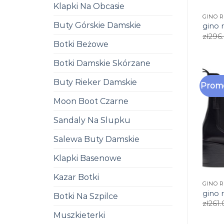
Klapki Na Obcasie
GINO R
Buty Górskie Damskie
gino r
zł
296
Botki Beżowe
Botki Damskie Skórzane
Buty Rieker Damskie
Promo
Moon Boot Czarne
Sandaly Na Slupku
Salewa Buty Damskie
Klapki Basenowe
Kazar Botki
GINO R
gino r
Botki Na Szpilce
zł
261.
Muszkieterki