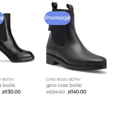
a!
Promocja!
I BOTKI
GINO ROSSI BOTKI
i botki
gino rossi botki
zł
130.00
zł
224.00
zł
140.00