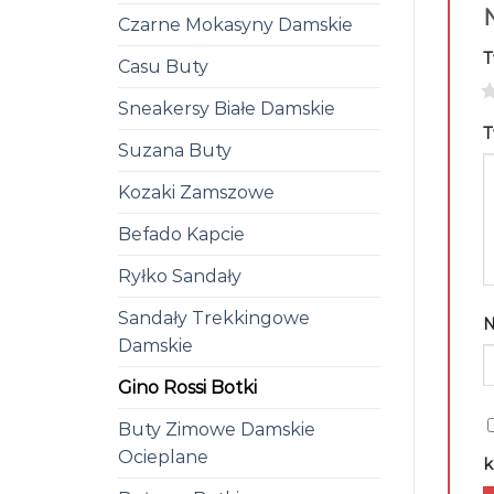
N
Czarne Mokasyny Damskie
T
Casu Buty
1
Sneakersy Białe Damskie
T
Suzana Buty
Kozaki Zamszowe
Befado Kapcie
Ryłko Sandały
Sandały Trekkingowe
Damskie
Gino Rossi Botki
Buty Zimowe Damskie
Ocieplane
k