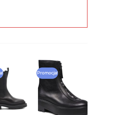
a!
Promocja!