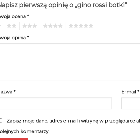
apisz pierwszą opinię o „gino rossi botki”
woja ocena
*
2
3
4
5
woja opinia
*
Nazwa
*
E-mail
*
Zapisz moje dane, adres e-mail i witrynę w przeglądarce 
olejnych komentarzy.