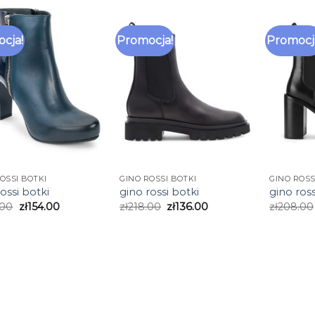
cja!
Promocja!
Promocj
OSSI BOTKI
GINO ROSSI BOTKI
GINO ROSS
ossi botki
gino rossi botki
gino ross
.00
zł
154.00
zł
218.00
zł
136.00
zł
208.00