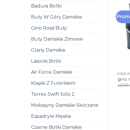
Badura Botki
Promo
Buty W Góry Damskie
Gino Rossi Buty
Buty Damskie Zimowe
Glany Damskie
Lasocki Botki
Air Force Damskie
GINO R
gino r
Klapki Z Futerkiem
zł
246
Terrex Swift Solo 2
Mokasyny Damskie Skórzane
Espadryle Męskie
Czarne Botki Damskie