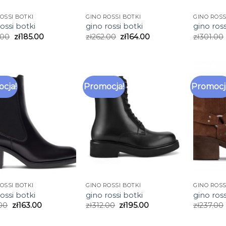
OSSI BOTKI
GINO ROSSI BOTKI
GINO ROSS
ossi botki
gino rossi botki
gino ross
.00
zł
185.00
zł
262.00
zł
164.00
zł
301.00
cja!
Promocja!
Promocj
OSSI BOTKI
GINO ROSSI BOTKI
GINO ROSS
ossi botki
gino rossi botki
gino ross
00
zł
163.00
zł
312.00
zł
195.00
zł
237.00