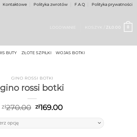
Kontaktowe
Polityka zwrotów
F.A.Q
Polityka prywatności
0
LOGOWANIE
KOSZYK /
ZŁ
0.00
IS BUTY
ZŁOTE SZPILKI
WOJAS BOTKI
GINO ROSSI BOTKI
gino rossi botki
270.00
169.00
zł
zł