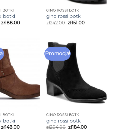
I BOTKI
GINO ROSSI BOTKI
i botki
gino rossi botki
zł
188.00
zł
242.00
zł
151.00
a!
Promocja!
I BOTKI
GINO ROSSI BOTKI
i botki
gino rossi botki
zł
148.00
zł
294.00
zł
184.00