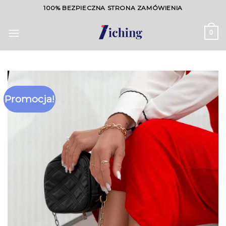
Skip
100% BEZPIECZNA STRONA ZAMÓWIENIA
to
content
0
Promocja!