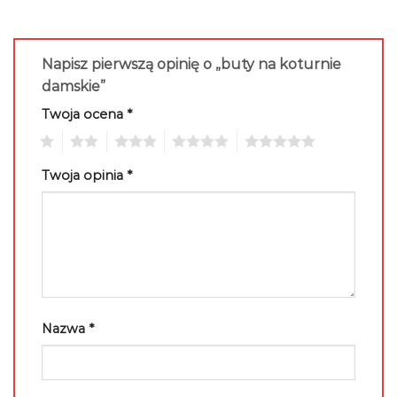
Napisz pierwszą opinię o „buty na koturnie
damskie”
Twoja ocena
*
1
2
3
4
5
Twoja opinia
*
Nazwa
*