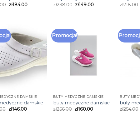
.00
zł
184.00
zł
238.00
zł
149.00
zł
218.00
cja!
Promocja!
Promocj
MEDYCZNE DAMSKIE
BUTY MEDYCZNE DAMSKIE
BUTY MED
 medyczne damskie
buty medyczne damskie
buty me
.00
zł
146.00
zł
256.00
zł
160.00
zł
254.00