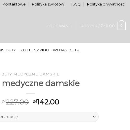
Kontaktowe
Polityka zwrotów
F.A.Q
Polityka prywatności
0
LOGOWANIE
KOSZYK /
ZŁ
0.00
IS BUTY
ZŁOTE SZPILKI
WOJAS BOTKI
BUTY MEDYCZNE DAMSKIE
 medyczne damskie
227.00
142.00
zł
zł