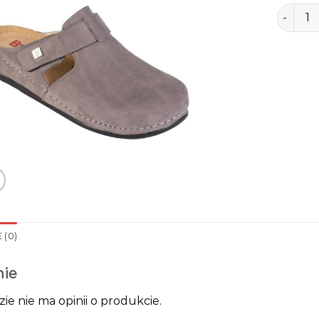
ilość b
 (0)
nie
zie nie ma opinii o produkcie.