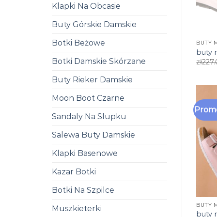
Klapki Na Obcasie
Buty Górskie Damskie
Botki Beżowe
BUTY 
buty
Botki Damskie Skórzane
zł
227
Buty Rieker Damskie
Moon Boot Czarne
Promo
Sandaly Na Slupku
Salewa Buty Damskie
Klapki Basenowe
Kazar Botki
Botki Na Szpilce
BUTY 
Muszkieterki
buty