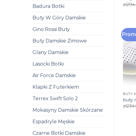
zł
294
Badura Botki
Buty W Góry Damskie
Gino Rossi Buty
Promo
Buty Damskie Zimowe
Glany Damskie
Lasocki Botki
Air Force Damskie
Klapki Z Futerkiem
BUTY 
Terrex Swift Solo 2
buty
zł
234
Mokasyny Damskie Skórzane
Espadryle Męskie
Czarne Botki Damskie