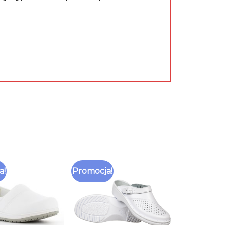
a!
Promocja!