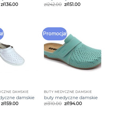
zł
136.00
zł
242.00
zł
151.00
a!
Promocja!
YCZNE DAMSKIE
BUTY MEDYCZNE DAMSKIE
dyczne damskie
buty medyczne damskie
zł
159.00
zł
310.00
zł
194.00