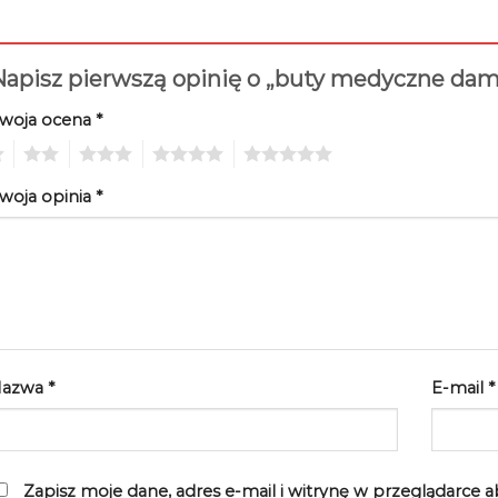
Napisz pierwszą opinię o „buty medyczne da
woja ocena
*
2
3
4
5
woja opinia
*
Nazwa
*
E-mail
*
Zapisz moje dane, adres e-mail i witrynę w przeglądarce 