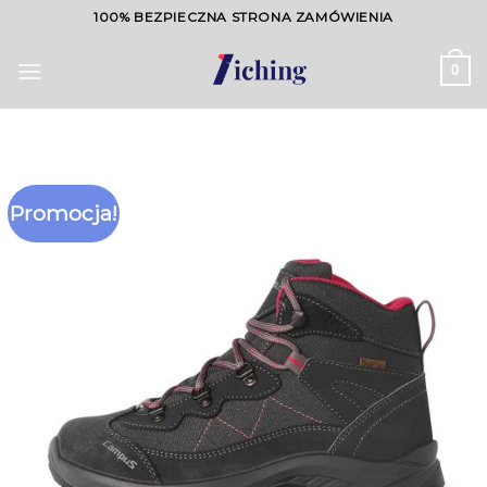
Skip
100% BEZPIECZNA STRONA ZAMÓWIENIA
to
content
0
Promocja!