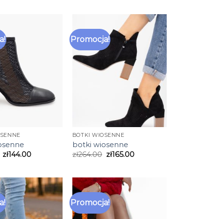
a!
Promocja!
OSENNE
BOTKI WIOSENNE
iosenne
botki wiosenne
zł
144.00
zł
264.00
zł
165.00
a!
Promocja!