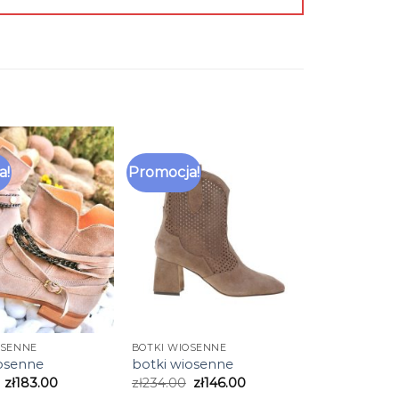
a!
Promocja!
OSENNE
BOTKI WIOSENNE
iosenne
botki wiosenne
zł
183.00
zł
234.00
zł
146.00