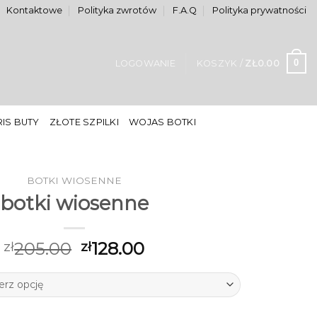
Kontaktowe
Polityka zwrotów
F.A.Q
Polityka prywatności
0
LOGOWANIE
KOSZYK /
ZŁ
0.00
IS BUTY
ZŁOTE SZPILKI
WOJAS BOTKI
BOTKI WIOSENNE
botki wiosenne
205.00
128.00
zł
zł