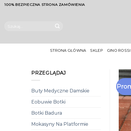
Skip
100% BEZPIECZNA STRONA ZAMÓWIENIA
to
content
Szukaj:
STRONA GŁÓWNA
SKLEP
GINO ROSSI
PRZEGLĄDAJ
Prom
Buty Medyczne Damskie
Eobuwie Botki
Botki Badura
Mokasyny Na Platformie