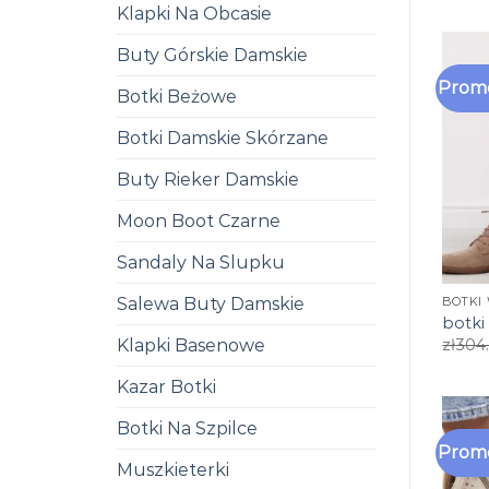
Klapki Na Obcasie
Buty Górskie Damskie
Promo
Botki Beżowe
Botki Damskie Skórzane
Buty Rieker Damskie
Moon Boot Czarne
Sandaly Na Slupku
Salewa Buty Damskie
BOTKI
botki
Klapki Basenowe
zł
304
Kazar Botki
Botki Na Szpilce
Promo
Muszkieterki