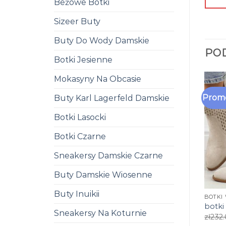
Beżowe Botki
Sizeer Buty
Buty Do Wody Damskie
PO
Botki Jesienne
Mokasyny Na Obcasie
Promo
Buty Karl Lagerfeld Damskie
Botki Lasocki
Botki Czarne
Sneakersy Damskie Czarne
Buty Damskie Wiosenne
Buty Inuikii
BOTKI
botki
Sneakersy Na Koturnie
zł
232