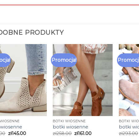
DOBNE PRODUKTY
cja!
Promocja!
Promocj
 WIOSENNE
BOTKI WIOSENNE
BOTKI WI
 wiosenne
botki wiosenne
botki w
.00
zł
145.00
zł
258.00
zł
161.00
zł
293.00