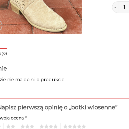
ilość bo
 (0)
nie
zie nie ma opinii o produkcie.
apisz pierwszą opinię o „botki wiosenne”
woja ocena
*
2
3
4
5