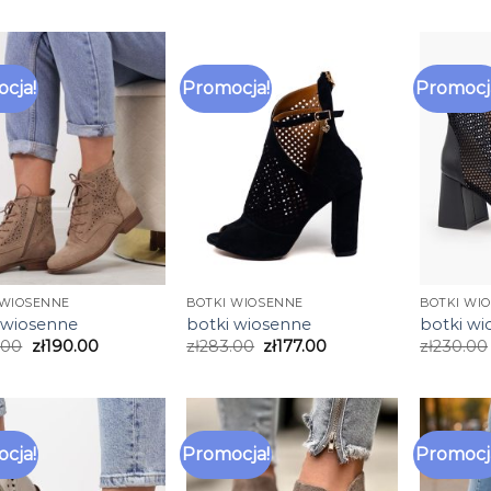
cja!
Promocja!
Promocj
 WIOSENNE
BOTKI WIOSENNE
BOTKI WI
 wiosenne
botki wiosenne
botki w
.00
zł
190.00
zł
283.00
zł
177.00
zł
230.00
cja!
Promocja!
Promocj