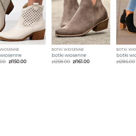
 WIOSENNE
BOTKI WIOSENNE
BOTKI WI
 wiosenne
botki wiosenne
botki w
.00
zł
150.00
zł
258.00
zł
161.00
zł
286.00