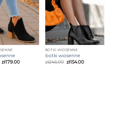
OSENNE
BOTKI WIOSENNE
iosenne
botki wiosenne
zł
179.00
zł
246.00
zł
154.00