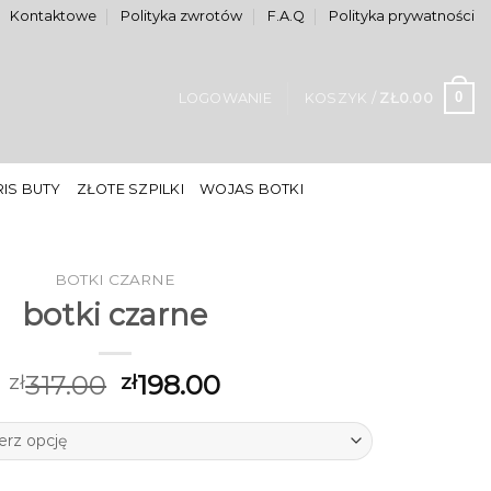
Kontaktowe
Polityka zwrotów
F.A.Q
Polityka prywatności
0
LOGOWANIE
KOSZYK /
ZŁ
0.00
IS BUTY
ZŁOTE SZPILKI
WOJAS BOTKI
BOTKI CZARNE
botki czarne
317.00
198.00
zł
zł