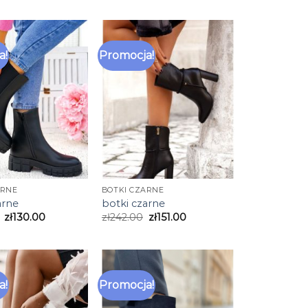
a!
Promocja!
ARNE
BOTKI CZARNE
arne
botki czarne
zł
130.00
zł
242.00
zł
151.00
a!
Promocja!