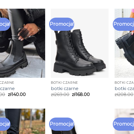
cja!
Promocja!
Promocj
 CZARNE
BOTKI CZARNE
BOTKI CZ
 czarne
botki czarne
botki cz
.00
zł
140.00
zł
269.00
zł
168.00
zł
208.00
cja!
Promocja!
Promocj