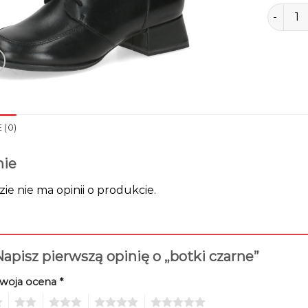
ilość bo
 (0)
nie
zie nie ma opinii o produkcie.
apisz pierwszą opinię o „botki czarne”
woja ocena
*
2
3
4
5