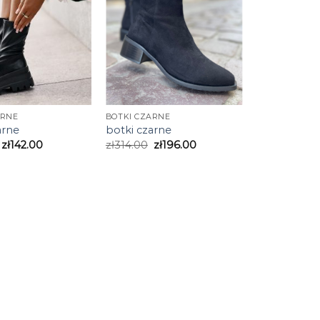
ARNE
BOTKI CZARNE
arne
botki czarne
zł
142.00
zł
314.00
zł
196.00