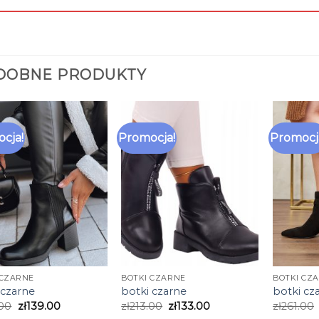
DOBNE PRODUKTY
cja!
Promocja!
Promocj
 CZARNE
BOTKI CZARNE
BOTKI CZ
 czarne
botki czarne
botki cz
.00
zł
139.00
zł
213.00
zł
133.00
zł
261.00