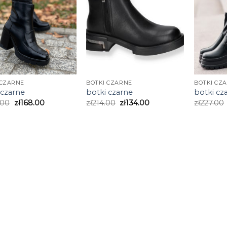
 CZARNE
BOTKI CZARNE
BOTKI CZ
 czarne
botki czarne
botki cz
.00
zł
168.00
zł
214.00
zł
134.00
zł
227.00