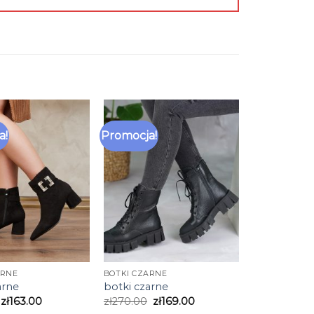
a!
Promocja!
ARNE
BOTKI CZARNE
arne
botki czarne
zł
163.00
zł
270.00
zł
169.00