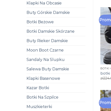
Klapki Na Obcasie
Buty Górskie Damskie
Promo
Botki Beżowe
Botki Damskie Skórzane
Buty Rieker Damskie
Moon Boot Czarne
Sandaly Na Slupku
Salewa Buty Damskie
BOTKI
botki
Klapki Basenowe
zł
224
Kazar Botki
Botki Na Szpilce
Promo
Muszkieterki