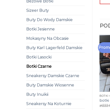
Beżowe Botki
Sizeer Buty
Buty Do Wody Damskie
PO
Botki Jesienne
Mokasyny Na Obcasie
Promo
Buty Karl Lagerfeld Damskie
Botki Lasocki
Botki Czarne
Sneakersy Damskie Czarne
Buty Damskie Wiosenne
Buty Inuikii
BOTKI
botki
Sneakersy Na Koturnie
zł
222