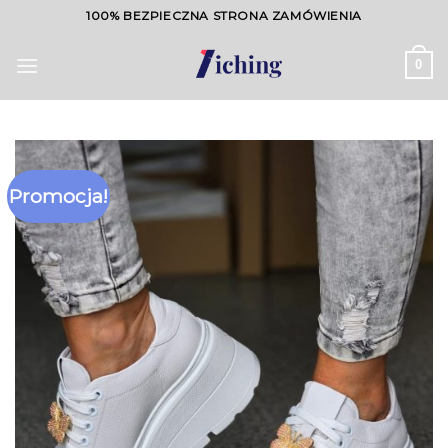
Skip
100% BEZPIECZNA STRONA ZAMÓWIENIA
to
content
0
Promocja!