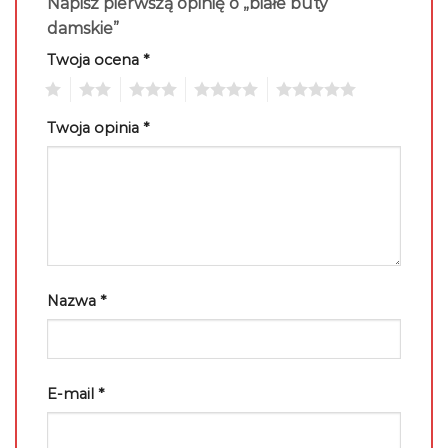
Napisz pierwszą opinię o „białe buty
damskie”
Twoja ocena
*
1
2
3
4
5
Twoja opinia
*
Nazwa
*
E-mail
*