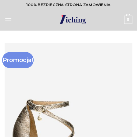
Skip
100% BEZPIECZNA STRONA ZAMÓWIENIA
to
content
0
Promocja!