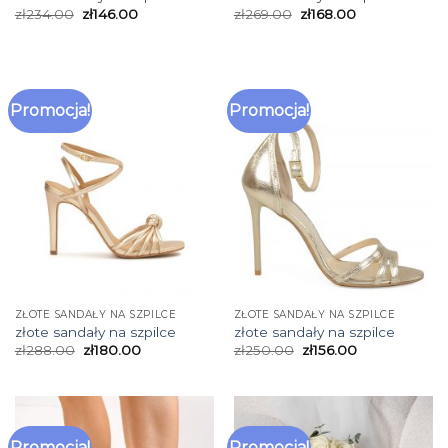
zł
234.00
zł
146.00
zł
269.00
zł
168.00
Promocja!
Promocja!
ZŁOTE SANDAŁY NA SZPILCE
ZŁOTE SANDAŁY NA SZPILCE
złote sandały na szpilce
złote sandały na szpilce
zł
288.00
zł
180.00
zł
250.00
zł
156.00
Promocja!
Promocja!