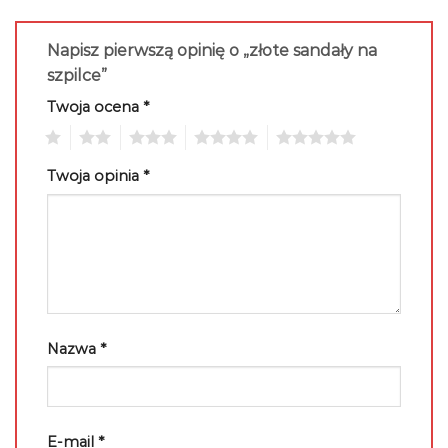
Napisz pierwszą opinię o „złote sandały na
szpilce”
Twoja ocena
*
1
2
3
4
5
Twoja opinia
*
Nazwa
*
E-mail
*