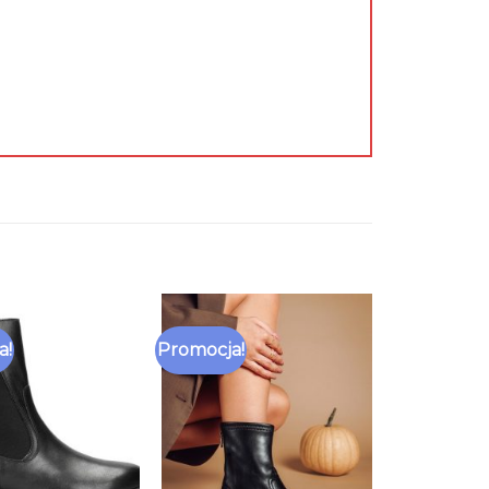
a!
Promocja!