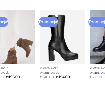
cja!
Promocja!
Promocj
 BOTKI
WOJAS BOTKI
WOJAS BO
 botki
wojas botki
wojas bo
.00
zł
196.00
zł
310.00
zł
194.00
zł
222.00