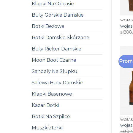
Klapki Na Obcasie
Buty Górskie Damskie
WOJAS
Botki Beżowe
wojas
zł
288
Botki Damskie Skórzane
Buty Rieker Damskie
Moon Boot Czarne
Promo
Sandaly Na Slupku
Salewa Buty Damskie
Klapki Basenowe
Kazar Botki
Botki Na Szpilce
WOJAS
wojas
Muszkieterki
zł
302