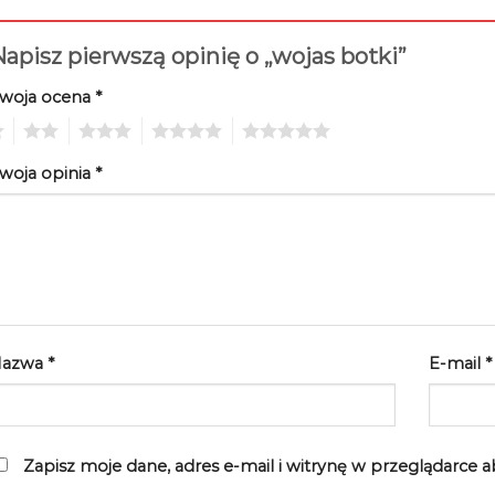
apisz pierwszą opinię o „wojas botki”
woja ocena
*
2
3
4
5
woja opinia
*
Nazwa
*
E-mail
*
Zapisz moje dane, adres e-mail i witrynę w przeglądarce 