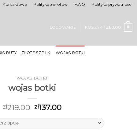
Kontaktowe
Polityka zwrotów
F.A.Q
Polityka prywatności
0
LOGOWANIE
KOSZYK /
ZŁ
0.00
IS BUTY
ZŁOTE SZPILKI
WOJAS BOTKI
WOJAS BOTKI
wojas botki
219.00
137.00
zł
zł