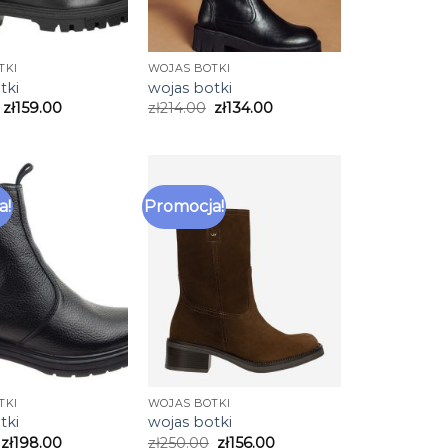
TKI
WOJAS BOTKI
tki
wojas botki
zł
159.00
zł
214.00
zł
134.00
a!
Promocja!
TKI
WOJAS BOTKI
tki
wojas botki
zł
198.00
zł
250.00
zł
156.00