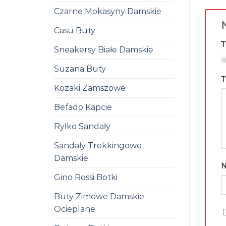
Czarne Mokasyny Damskie
N
Casu Buty
T
Sneakersy Białe Damskie
1
Suzana Buty
T
Kozaki Zamszowe
Befado Kapcie
Ryłko Sandały
Sandały Trekkingowe
Damskie
Gino Rossi Botki
Buty Zimowe Damskie
Ocieplane