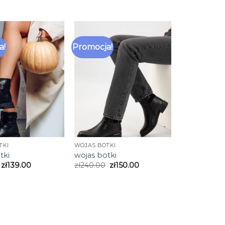
a!
Promocja!
TKI
WOJAS BOTKI
tki
wojas botki
zł
139.00
zł
240.00
zł
150.00