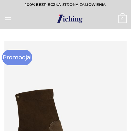
Skip
100% BEZPIECZNA STRONA ZAMÓWIENIA
to
content
0
Promocja!