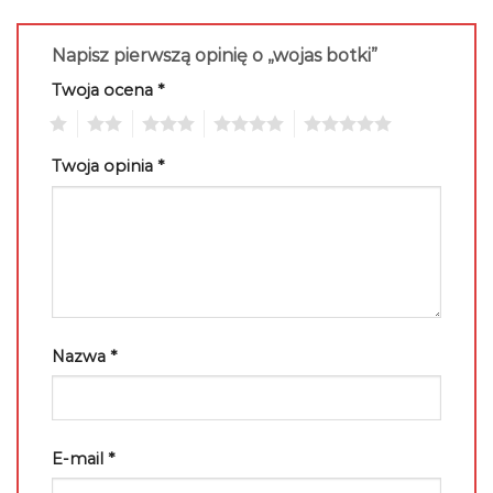
Napisz pierwszą opinię o „wojas botki”
Twoja ocena
*
1
2
3
4
5
Twoja opinia
*
Nazwa
*
E-mail
*