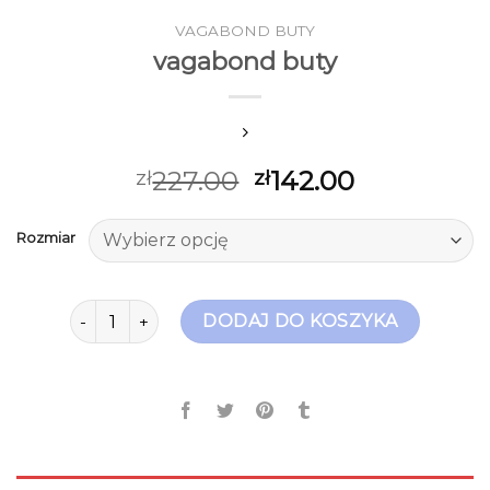
VAGABOND BUTY
vagabond buty
227.00
142.00
zł
zł
Rozmiar
ilość vagabond buty
DODAJ DO KOSZYKA