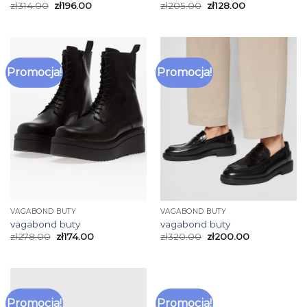
zł
314.00
zł
196.00
zł
205.00
zł
128.00
Promocja!
Promocja!
VAGABOND BUTY
VAGABOND BUTY
vagabond buty
vagabond buty
zł
278.00
zł
174.00
zł
320.00
zł
200.00
Promocja!
Promocja!