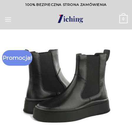
Skip
100% BEZPIECZNA STRONA ZAMÓWIENIA
to
content
0
Promocja!