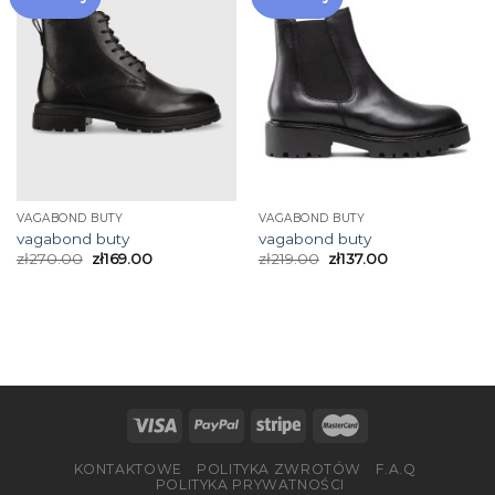
VAGABOND BUTY
VAGABOND BUTY
vagabond buty
vagabond buty
zł
270.00
zł
169.00
zł
219.00
zł
137.00
KONTAKTOWE
POLITYKA ZWROTÓW
F.A.Q
POLITYKA PRYWATNOŚCI