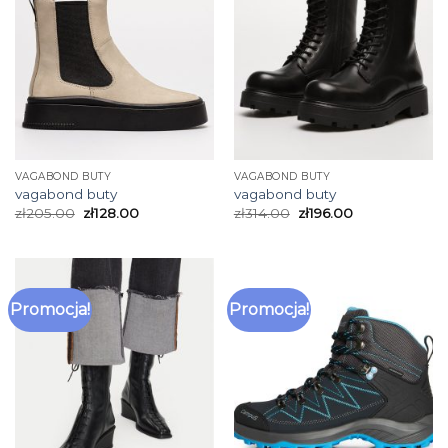
VAGABOND BUTY
VAGABOND BUTY
vagabond buty
vagabond buty
zł
205.00
zł
128.00
zł
314.00
zł
196.00
Promocja!
Promocja!