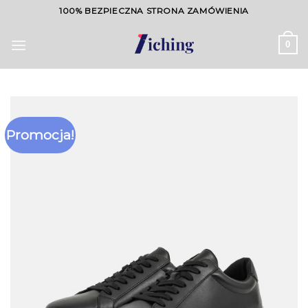
Skip
100% BEZPIECZNA STRONA ZAMÓWIENIA
to
content
0
Promocja!