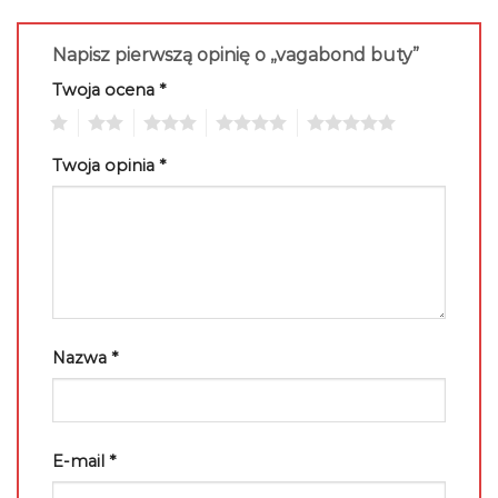
Napisz pierwszą opinię o „vagabond buty”
Twoja ocena
*
1
2
3
4
5
Twoja opinia
*
Nazwa
*
E-mail
*