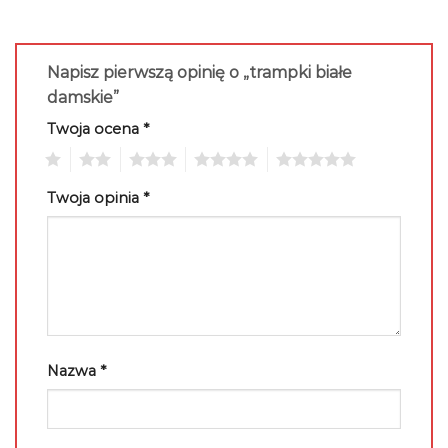
Napisz pierwszą opinię o „trampki białe
damskie”
Twoja ocena
*
1
2
3
4
5
Twoja opinia
*
Nazwa
*