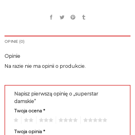
OPINIE (0)
Opinie
Na razie nie ma opinii o produkcie.
Napisz pierwszą opinię o „superstar
damskie”
Twoja ocena
*
1
2
3
4
5
Twoja opinia
*