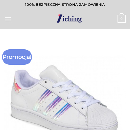
Skip
100% BEZPIECZNA STRONA ZAMÓWIENIA
to
content
0
Promocja!