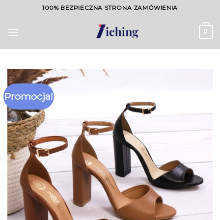
Skip
100% BEZPIECZNA STRONA ZAMÓWIENIA
to
content
0
Promocja!