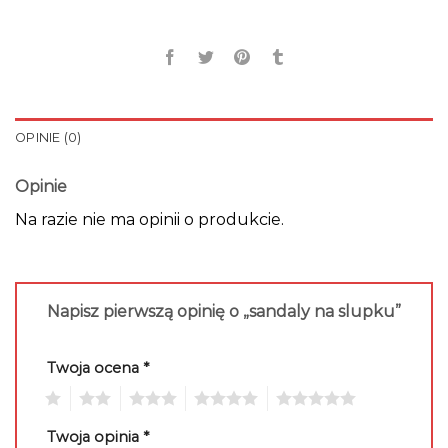
OPINIE (0)
Opinie
Na razie nie ma opinii o produkcie.
Napisz pierwszą opinię o „sandaly na slupku”
Twoja ocena
*
1
2
3
4
5
Twoja opinia
*