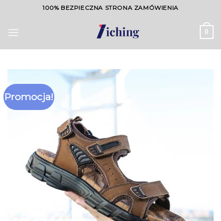
Skip
100% BEZPIECZNA STRONA ZAMÓWIENIA
to
content
0
Promocja!