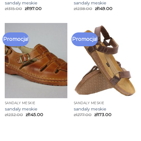
sandaly meskie
sandaly meskie
zł
315.00
zł
197.00
zł
238.00
zł
149.00
Promocja!
Promocja!
SANDALY MESKIE
SANDALY MESKIE
sandaly meskie
sandaly meskie
zł
232.00
zł
145.00
zł
277.00
zł
173.00