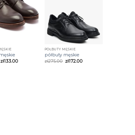
MĘSKIE
PÓŁBUTY MĘSKIE
 męskie
półbuty męskie
zł
133.00
zł
275.00
zł
172.00