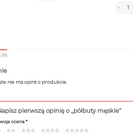
ilość p
 (0)
nie
zie nie ma opinii o produkcie.
apisz pierwszą opinię o „półbuty męskie”
woja ocena
*
2
3
4
5