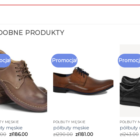
DOBNE PRODUKTY
cja!
Promocja!
Promocj
TY MĘSKIE
PÓŁBUTY MĘSKIE
PÓŁBUTY 
ty męskie
półbuty męskie
półbuty
.00
zł
186.00
zł
290.00
zł
181.00
zł
243.00