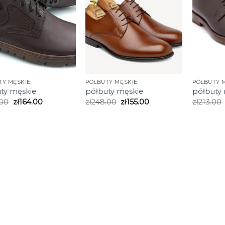
TY MĘSKIE
PÓŁBUTY MĘSKIE
PÓŁBUTY 
ty męskie
półbuty męskie
półbuty
.00
zł
164.00
zł
248.00
zł
155.00
zł
213.00