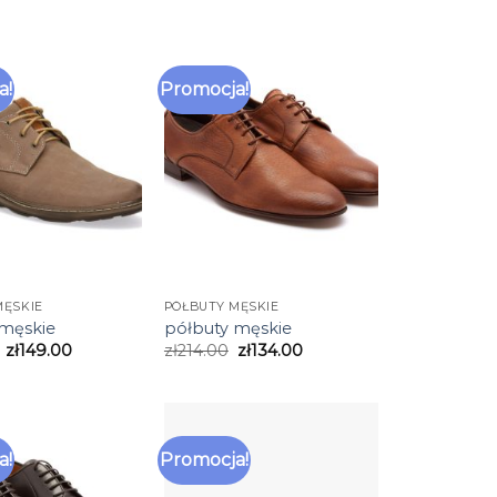
a!
Promocja!
MĘSKIE
PÓŁBUTY MĘSKIE
 męskie
półbuty męskie
zł
149.00
zł
214.00
zł
134.00
a!
Promocja!