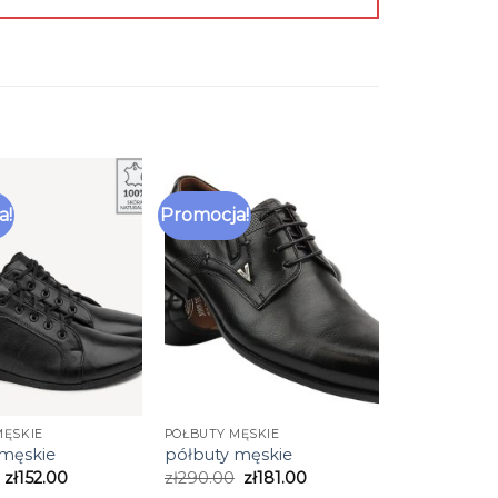
a!
Promocja!
MĘSKIE
PÓŁBUTY MĘSKIE
 męskie
półbuty męskie
zł
152.00
zł
290.00
zł
181.00