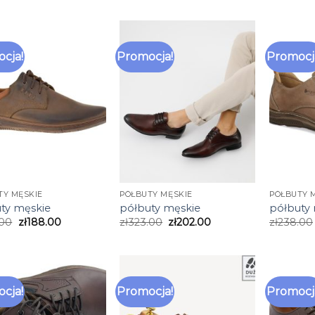
cja!
Promocja!
Promocj
TY MĘSKIE
PÓŁBUTY MĘSKIE
PÓŁBUTY 
ty męskie
półbuty męskie
półbuty
.00
zł
188.00
zł
323.00
zł
202.00
zł
238.00
cja!
Promocja!
Promocj