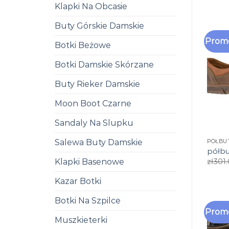
Klapki Na Obcasie
Buty Górskie Damskie
Promo
Botki Beżowe
Botki Damskie Skórzane
Buty Rieker Damskie
Moon Boot Czarne
Sandaly Na Slupku
Salewa Buty Damskie
PÓŁBU
półbu
Klapki Basenowe
zł
301
Kazar Botki
Botki Na Szpilce
Promo
Muszkieterki