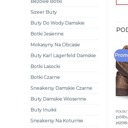
Beżowe Botki
Sizeer Buty
Buty Do Wody Damskie
PO
Botki Jesienne
Mokasyny Na Obcasie
Promo
Buty Karl Lagerfeld Damskie
Botki Lasocki
Botki Czarne
Sneakersy Damskie Czarne
Buty Damskie Wiosenne
Buty Inuikii
PÓŁBU
półbu
Sneakersy Na Koturnie
zł
298