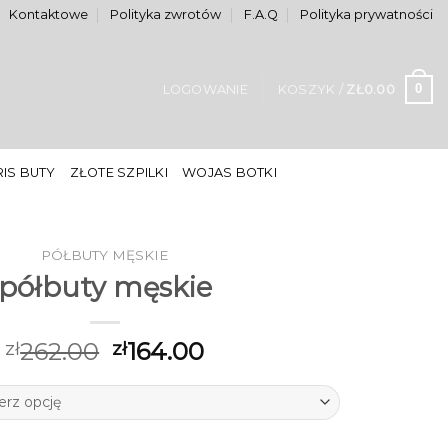
Kontaktowe
Polityka zwrotów
F.A.Q
Polityka prywatności
0
LOGOWANIE
KOSZYK /
ZŁ
0.00
IS BUTY
ZŁOTE SZPILKI
WOJAS BOTKI
PÓŁBUTY MĘSKIE
półbuty męskie
262.00
164.00
zł
zł