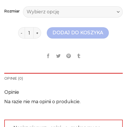
Rozmiar
ilość mokasyny na platformie
DODAJ DO KOSZYKA
OPINIE (0)
Opinie
Na razie nie ma opinii o produkcie.